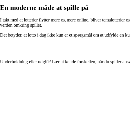
En moderne måde at spille på
I takt med at lotterier flytter mere og mere online, bliver temalotterier
verden omkring spillet.
Det betyder, at lotto i dag ikke kun er et spørgsmål om at udfylde en ku
Underholdning eller udgift? Lær at kende forskellen, når du spiller ansv