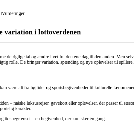
l
Vurderinger
 variation i lottoverdenen
me de rigtige tal og ændre livet fra den ene dag til den anden. Men selv
gtig rolle. De bringer variation, spænding og nye oplevelser til spillere
t kan være alt fra højtider og sportsbegivenheder til kulturelle fænomener
jtiden – måske luksusrejser, gavekort eller oplevelser, der passer til sæ
ortslig karakter.
gt og tidsbegrænset – en begivenhed, der kun sker én gang.