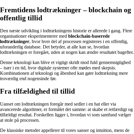
Fremtidens lodtrækninger – blockchain og
offentlig tillid
Den næste udvikling i lodtrækningens historie er allerede i gang. Flere
organisationer eksperimenterer med
blockchain-baserede
lodtrækninger
, hvor hver del af processen registreres i en offentlig,
uforanderlig database. Det betyder, at alle kan se, hvordan
lodtrækningen er foregået, uden at nogen kan ændre resultatet bagefter.
Denne teknologi kan blive et vigtigt skridt mod fuld gennemsigtighed
– især i en tid, hvor digitale systemer ofte mødes med skepsis.
Kombinationen af teknologi og åbenhed kan gøre lodtrækning mere
troværdig end nogensinde før.
Fra tilfældighed til tillid
Uanset om lodtrækningen foregår med sedler i en hat eller via
avancerede algoritmer, er formålet det samme: at skabe et retfærdigt og
tilfældigt resultat. Forskellen ligger i, hvordan vi som samfund vælger
at stole på processen.
De klassiske metoder appellerer til vores sanser og intuition, mens de