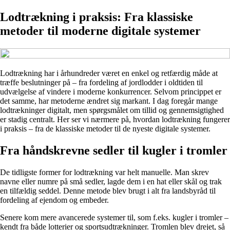
Lodtrækning i praksis: Fra klassiske
metoder til moderne digitale systemer
Lodtrækning har i århundreder været en enkel og retfærdig måde at
træffe beslutninger på – fra fordeling af jordlodder i oldtiden til
udvælgelse af vindere i moderne konkurrencer. Selvom princippet er
det samme, har metoderne ændret sig markant. I dag foregår mange
lodtrækninger digitalt, men spørgsmålet om tillid og gennemsigtighed
er stadig centralt. Her ser vi nærmere på, hvordan lodtrækning fungerer
i praksis – fra de klassiske metoder til de nyeste digitale systemer.
Fra håndskrevne sedler til kugler i tromler
De tidligste former for lodtrækning var helt manuelle. Man skrev
navne eller numre på små sedler, lagde dem i en hat eller skål og trak
en tilfældig seddel. Denne metode blev brugt i alt fra landsbyråd til
fordeling af ejendom og embeder.
Senere kom mere avancerede systemer til, som f.eks. kugler i tromler –
kendt fra både lotterier og sportsudtrækninger. Tromlen blev drejet, så