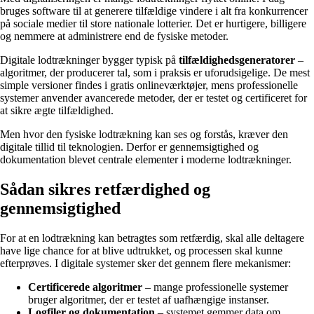
bruges software til at generere tilfældige vindere i alt fra konkurrencer
på sociale medier til store nationale lotterier. Det er hurtigere, billigere
og nemmere at administrere end de fysiske metoder.
Digitale lodtrækninger bygger typisk på
tilfældighedsgeneratorer
–
algoritmer, der producerer tal, som i praksis er uforudsigelige. De mest
simple versioner findes i gratis onlineværktøjer, mens professionelle
systemer anvender avancerede metoder, der er testet og certificeret for
at sikre ægte tilfældighed.
Men hvor den fysiske lodtrækning kan ses og forstås, kræver den
digitale tillid til teknologien. Derfor er gennemsigtighed og
dokumentation blevet centrale elementer i moderne lodtrækninger.
Sådan sikres retfærdighed og
gennemsigtighed
For at en lodtrækning kan betragtes som retfærdig, skal alle deltagere
have lige chance for at blive udtrukket, og processen skal kunne
efterprøves. I digitale systemer sker det gennem flere mekanismer:
Certificerede algoritmer
– mange professionelle systemer
bruger algoritmer, der er testet af uafhængige instanser.
Logfiler og dokumentation
– systemet gemmer data om