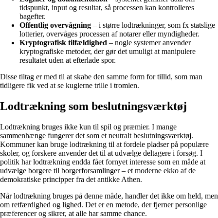
tidspunkt, input og resultat, så processen kan kontrolleres
bagefter.
Offentlig overvågning
– i større lodtrækninger, som fx statslige
lotterier, overvåges processen af notarer eller myndigheder.
Kryptografisk tilfældighed
– nogle systemer anvender
kryptografiske metoder, der gør det umuligt at manipulere
resultatet uden at efterlade spor.
Disse tiltag er med til at skabe den samme form for tillid, som man
tidligere fik ved at se kuglerne trille i tromlen.
Lodtrækning som beslutningsværktøj
Lodtrækning bruges ikke kun til spil og præmier. I mange
sammenhænge fungerer det som et neutralt beslutningsværktøj.
Kommuner kan bruge lodtrækning til at fordele pladser på populære
skoler, og forskere anvender det til at udvælge deltagere i forsøg. I
politik har lodtrækning endda fået fornyet interesse som en måde at
udvælge borgere til borgerforsamlinger – et moderne ekko af de
demokratiske principper fra det antikke Athen.
Når lodtrækning bruges på denne måde, handler det ikke om held, men
om retfærdighed og lighed. Det er en metode, der fjerner personlige
præferencer og sikrer, at alle har samme chance.