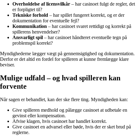
Overholdelse af licensvilkår
– har casinoet fulgt de regler, det
er forpligtet til?
Tekniske forhold
– har spillet fungeret korrekt, og er der
dokumentation for eventuelle fejl?
Kommunikation
– har casinoet svaret rettidigt og korrekt på
spillerens henvendelser?
Ansvarligt spil
– har casinoet håndteret eventuelle tegn på
problemspil korrekt?
Myndighederne lægger vægt på gennemsigtighed og dokumentation.
Derfor er det altid en fordel for spilleren at kunne fremlægge klare
beviser.
Mulige udfald – og hvad spilleren kan
forvente
Når sagen er behandlet, kan der ske flere ting. Myndigheden kan:
Give spilleren medhold og pålægge casinoet at udbetale en
gevinst eller kompensation.
Afvise klagen, hvis casinoet har handlet korrekt.
Give casinoet en advarsel eller bøde, hvis der er sket brud på
reglerne.