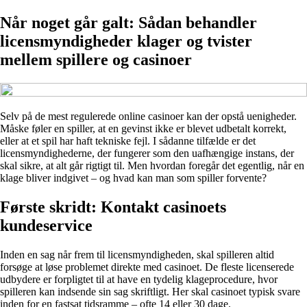
Når noget går galt: Sådan behandler
licensmyndigheder klager og tvister
mellem spillere og casinoer
Selv på de mest regulerede online casinoer kan der opstå uenigheder.
Måske føler en spiller, at en gevinst ikke er blevet udbetalt korrekt,
eller at et spil har haft tekniske fejl. I sådanne tilfælde er det
licensmyndighederne, der fungerer som den uafhængige instans, der
skal sikre, at alt går rigtigt til. Men hvordan foregår det egentlig, når en
klage bliver indgivet – og hvad kan man som spiller forvente?
Første skridt: Kontakt casinoets
kundeservice
Inden en sag når frem til licensmyndigheden, skal spilleren altid
forsøge at løse problemet direkte med casinoet. De fleste licenserede
udbydere er forpligtet til at have en tydelig klageprocedure, hvor
spilleren kan indsende sin sag skriftligt. Her skal casinoet typisk svare
inden for en fastsat tidsramme – ofte 14 eller 30 dage.