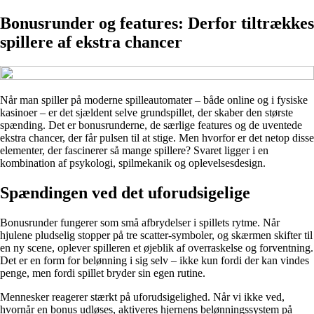
Bonusrunder og features: Derfor tiltrækkes
spillere af ekstra chancer
Når man spiller på moderne spilleautomater – både online og i fysiske
kasinoer – er det sjældent selve grundspillet, der skaber den største
spænding. Det er bonusrunderne, de særlige features og de uventede
ekstra chancer, der får pulsen til at stige. Men hvorfor er det netop disse
elementer, der fascinerer så mange spillere? Svaret ligger i en
kombination af psykologi, spilmekanik og oplevelsesdesign.
Spændingen ved det uforudsigelige
Bonusrunder fungerer som små afbrydelser i spillets rytme. Når
hjulene pludselig stopper på tre scatter-symboler, og skærmen skifter til
en ny scene, oplever spilleren et øjeblik af overraskelse og forventning.
Det er en form for belønning i sig selv – ikke kun fordi der kan vindes
penge, men fordi spillet bryder sin egen rutine.
Mennesker reagerer stærkt på uforudsigelighed. Når vi ikke ved,
hvornår en bonus udløses, aktiveres hjernens belønningssystem på