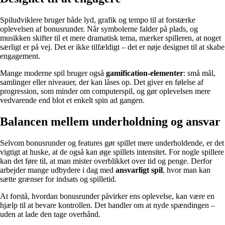
Spiludviklere bruger både lyd, grafik og tempo til at forstærke
oplevelsen af bonusrunder. Når symbolerne falder på plads, og
musikken skifter til et mere dramatisk tema, mærker spilleren, at noget
særligt er på vej. Det er ikke tilfældigt – det er nøje designet til at skabe
engagement.
Mange moderne spil bruger også
gamification-elementer
: små mål,
samlinger eller niveauer, der kan låses op. Det giver en følelse af
progression, som minder om computerspil, og gør oplevelsen mere
vedvarende end blot et enkelt spin ad gangen.
Balancen mellem underholdning og ansvar
Selvom bonusrunder og features gør spillet mere underholdende, er det
vigtigt at huske, at de også kan øge spillets intensitet. For nogle spillere
kan det føre til, at man mister overblikket over tid og penge. Derfor
arbejder mange udbydere i dag med
ansvarligt spil
, hvor man kan
sætte grænser for indsats og spilletid.
At forstå, hvordan bonusrunder påvirker ens oplevelse, kan være en
hjælp til at bevare kontrollen. Det handler om at nyde spændingen –
uden at lade den tage overhånd.