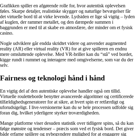
Grafikken spiller en afgørende rolle for, hvor autentisk oplevelsen
føles. Skarpe detaljer, realistiske skygger og naturlige bevægelser får
det virtuelle bord til at virke levende. Lydsiden er lige så vigtig – lyden
af kuglen, der rammer metallet, og den dæmpede summen i
baggrunden er med til at skabe en atmosfære, der minder om et fysisk
casino.
Nogle udviklere går endda skridtet videre og anvender augmented
reality (AR) eller virtual reality (VR) for at give spilleren en endnu
mere omsluttende oplevelse. Med VR-briller kan du “stå” ved bordet,
kigge rundt i rummet og interagere med omgivelserne, som var du der
selv.
Fairness og teknologi hånd i hånd
En vigtig del af den autentiske oplevelse handler også om tillid.
Virtuelle rouletteborde benytter avancerede algoritmer og certificerede
tilfældighedsgeneratorer for at sikre, at hvert spin er retfærdigt og
uforudsigeligt. I live-versionerne kan du se hele processen udfolde sig
foran dig, hvilket yderligere styrker troværdigheden.
Mange platforme viser desuden statistik over tidligere spins, så du kan
følge mønstre og tendenser – præcis som ved et fysisk bord. Det giver
både erfarne spillere og nybegyndere mulighed for at engagere sig