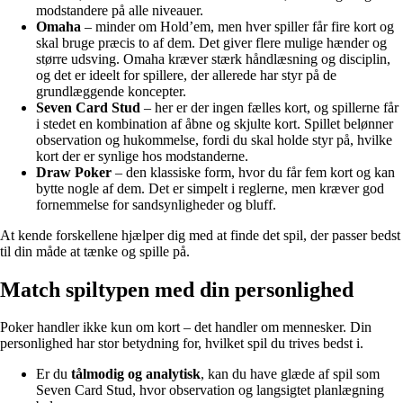
modstandere på alle niveauer.
Omaha
– minder om Hold’em, men hver spiller får fire kort og
skal bruge præcis to af dem. Det giver flere mulige hænder og
større udsving. Omaha kræver stærk håndlæsning og disciplin,
og det er ideelt for spillere, der allerede har styr på de
grundlæggende koncepter.
Seven Card Stud
– her er der ingen fælles kort, og spillerne får
i stedet en kombination af åbne og skjulte kort. Spillet belønner
observation og hukommelse, fordi du skal holde styr på, hvilke
kort der er synlige hos modstanderne.
Draw Poker
– den klassiske form, hvor du får fem kort og kan
bytte nogle af dem. Det er simpelt i reglerne, men kræver god
fornemmelse for sandsynligheder og bluff.
At kende forskellene hjælper dig med at finde det spil, der passer bedst
til din måde at tænke og spille på.
Match spiltypen med din personlighed
Poker handler ikke kun om kort – det handler om mennesker. Din
personlighed har stor betydning for, hvilket spil du trives bedst i.
Er du
tålmodig og analytisk
, kan du have glæde af spil som
Seven Card Stud, hvor observation og langsigtet planlægning