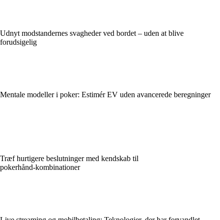
Udnyt modstandernes svagheder ved bordet – uden at blive
forudsigelig
Mentale modeller i poker: Estimér EV uden avancerede beregninger
Træf hurtigere beslutninger med kendskab til
pokerhånd‑kombinationer
Live streaming og mobilbetaling: Teknologier, der har forvandlet