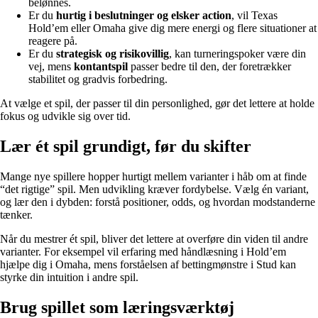
belønnes.
Er du
hurtig i beslutninger og elsker action
, vil Texas
Hold’em eller Omaha give dig mere energi og flere situationer at
reagere på.
Er du
strategisk og risikovillig
, kan turneringspoker være din
vej, mens
kontantspil
passer bedre til den, der foretrækker
stabilitet og gradvis forbedring.
At vælge et spil, der passer til din personlighed, gør det lettere at holde
fokus og udvikle sig over tid.
Lær ét spil grundigt, før du skifter
Mange nye spillere hopper hurtigt mellem varianter i håb om at finde
“det rigtige” spil. Men udvikling kræver fordybelse. Vælg én variant,
og lær den i dybden: forstå positioner, odds, og hvordan modstanderne
tænker.
Når du mestrer ét spil, bliver det lettere at overføre din viden til andre
varianter. For eksempel vil erfaring med håndlæsning i Hold’em
hjælpe dig i Omaha, mens forståelsen af bettingmønstre i Stud kan
styrke din intuition i andre spil.
Brug spillet som læringsværktøj