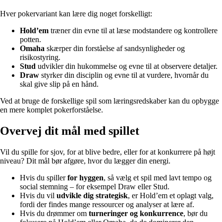
Hver pokervariant kan lære dig noget forskelligt:
Hold’em
træner din evne til at læse modstandere og kontrollere
potten.
Omaha
skærper din forståelse af sandsynligheder og
risikostyring.
Stud
udvikler din hukommelse og evne til at observere detaljer.
Draw
styrker din disciplin og evne til at vurdere, hvornår du
skal give slip på en hånd.
Ved at bruge de forskellige spil som læringsredskaber kan du opbygge
en mere komplet pokerforståelse.
Overvej dit mål med spillet
Vil du spille for sjov, for at blive bedre, eller for at konkurrere på højt
niveau? Dit mål bør afgøre, hvor du lægger din energi.
Hvis du spiller
for hyggen
, så vælg et spil med lavt tempo og
social stemning – for eksempel Draw eller Stud.
Hvis du vil
udvikle dig strategisk
, er Hold’em et oplagt valg,
fordi der findes mange ressourcer og analyser at lære af.
Hvis du drømmer om
turneringer og konkurrence
, bør du