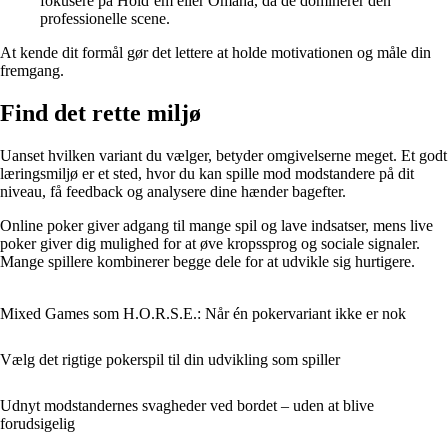
fokusere på Hold’em eller Omaha, da de dominerer den
professionelle scene.
At kende dit formål gør det lettere at holde motivationen og måle din
fremgang.
Find det rette miljø
Uanset hvilken variant du vælger, betyder omgivelserne meget. Et godt
læringsmiljø er et sted, hvor du kan spille mod modstandere på dit
niveau, få feedback og analysere dine hænder bagefter.
Online poker giver adgang til mange spil og lave indsatser, mens live
poker giver dig mulighed for at øve kropssprog og sociale signaler.
Mange spillere kombinerer begge dele for at udvikle sig hurtigere.
Mixed Games som H.O.R.S.E.: Når én pokervariant ikke er nok
Vælg det rigtige pokerspil til din udvikling som spiller
Udnyt modstandernes svagheder ved bordet – uden at blive
forudsigelig