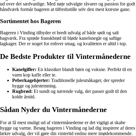
ud over det sædvanlige. Med nøje udvalgte råvarer og passion for godt
håndværk formår bageren at tilfredsstille selv den mest kræsne gane.
Sortimentet hos Bageren
Bageren i Vinding tilbyder et bredt udvalg af både sødt og salt
bagværk. Fra sprøde franskbrød til bløde kanelsnegle og saftige
lagkager. Der er noget for enhver smag, og kvaliteten er altid i top.
De Bedste Produkter til Vintermånederne
Kanelgifler:
En klassiker blandt børn og voksne. Perfekt til en
varm kop kaffe eller te.
Peberkagehjerter:
Traditionelle julesmåkager, der spreder
hygge og julestemning.
Rugbrød:
Et sundt og nærende valg, der passer godt til den
kolde årstid.
Sådan Nyder du Vintermånederne
For at få mest muligt ud af vintermånederne er det vigtigt at skabe
hygge og varme. Besøg bageren i Vinding og lad dig inspirere af deres
lækre udvalg, der vil gøre din vintertid endnu mere imødekommende.