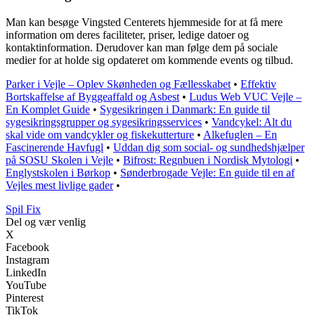
Man kan besøge Vingsted Centerets hjemmeside for at få mere
information om deres faciliteter, priser, ledige datoer og
kontaktinformation. Derudover kan man følge dem på sociale
medier for at holde sig opdateret om kommende events og tilbud.
Parker i Vejle – Oplev Skønheden og Fællesskabet
•
Effektiv
Bortskaffelse af Byggeaffald og Asbest
•
Ludus Web VUC Vejle –
En Komplet Guide
•
Sygesikringen i Danmark: En guide til
sygesikringsgrupper og sygesikringsservices
•
Vandcykel: Alt du
skal vide om vandcykler og fiskekutterture
•
Alkefuglen – En
Fascinerende Havfugl
•
Uddan dig som social- og sundhedshjælper
på SOSU Skolen i Vejle
•
Bifrost: Regnbuen i Nordisk Mytologi
•
Englystskolen i Børkop
•
Sønderbrogade Vejle: En guide til en af
Vejles mest livlige gader
•
Spil Fix
Del og vær venlig
X
Facebook
Instagram
LinkedIn
YouTube
Pinterest
TikTok