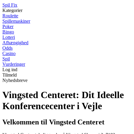
Spil Fix
Kategorier
Roulette
Spillemaskiner
Poker
Bingo
Lotteri
Afhængighed
Odds
Casino
Spil
Vurderinger
Log ind
Tilmeld
Nyhedsbreve
Vingsted Centeret: Dit Ideelle
Konferencecenter i Vejle
Velkommen til Vingsted Centeret