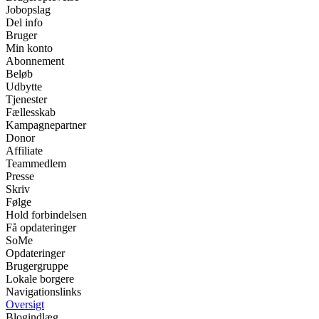
Jobopslag
Del info
Bruger
Min konto
Abonnement
Beløb
Udbytte
Tjenester
Fællesskab
Kampagnepartner
Donor
Affiliate
Teammedlem
Presse
Skriv
Følge
Hold forbindelsen
Få opdateringer
SoMe
Opdateringer
Brugergruppe
Lokale borgere
Navigationslinks
Oversigt
Blogindlæg