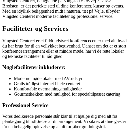
Vingsted Centeret, beliggende på Vingsted Skovvej 2, 7182
Bredsten, er det perfekte sted til dine konferencer, kurser og events.
Med en idyllisk beliggenhed midt i naturen, tæt på Vejle, tilbyder
Vingsted Centeret moderne faciliteter og professionel service.
Faciliteter og Services
Vingsted Centeret er et fuldt udstyret konferencecenter med alt, hvad
du har brug for til en vellykket begivenhed. Uanset om det er et stort
konferencearrangement eller et mindre møde, har vi de rette lokaler
og tekniske faciliteter til rådighed.
Nøglefaciliteter inkluderer:
Moderne mødelokaler med AV-udstyr
Gratis trådløst internet i hele centeret
Komfortable overnatningsmuligheder
Gourmetkøkken med mulighed for specialtilpasset catering
Professionel Service
Vores dedikerede personale står klar til at hjælpe dig med alt fra
planlægning til udførelse af dit arrangement. Vi sikrer, at dine gæster
får en behagelig oplevelse og at alt forløber gnidningsfrit.