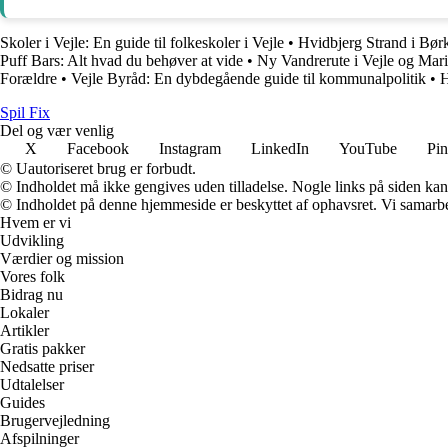
Skoler i Vejle: En guide til folkeskoler i Vejle
•
Hvidbjerg Strand i Bør
Puff Bars: Alt hvad du behøver at vide
•
Ny Vandrerute i Vejle og Ma
Forældre
•
Vejle Byråd: En dybdegående guide til kommunalpolitik
•
H
Spil Fix
Del og vær venlig
X
Facebook
Instagram
LinkedIn
YouTube
Pin
© Uautoriseret brug er forbudt.
© Indholdet må ikke gengives uden tilladelse. Nogle links på siden ka
© Indholdet på denne hjemmeside er beskyttet af ophavsret. Vi samarbe
Hvem er vi
Udvikling
Værdier og mission
Vores folk
Bidrag nu
Lokaler
Artikler
Gratis pakker
Nedsatte priser
Udtalelser
Guides
Brugervejledning
Afspilninger