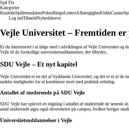
Spil Fix
Kategorier
Roulette
Spillemaskiner
Poker
Bingo
Lotteri
Afhængighed
Odds
Casino
Spi
Log ind
Tilmeld
Nyhedsbreve
Vejle Universitet – Fremtiden er 
Er du interesseret i at følge med i udviklingen af Vejle Universitet og 
Vejle til de forskellige universitetsuddannelser, der tilbydes.
SDU Vejle – Et nyt kapitel
Vejle Universitet er en del af Syddansk Universitet, og det er et af de 
unikke muligheder for at kombinere teori med praktisk erfaring.
Antallet af studerende på SDU Vejle
SDU Vejle har oplevet en stigning i antallet af studerende de seneste år
antal studerende øges også diversiteten på campus, hvilket beriger studi
Universitetsuddannelser i Vejle