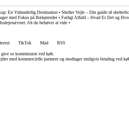
kop: En Vidunderlig Destination
•
Shelter Vejle – Din guide til shelter
riager med Fokus på Bækørreder
•
Farligt Affald – Hvad Er Det og Hv
uslejenævnet: Alt du behøver at vide
•
terest
TikTok
Mail
RSS
n give os kommission ved køb.
jder med kommercielle partnere og modtager muligvis betaling ved køb.