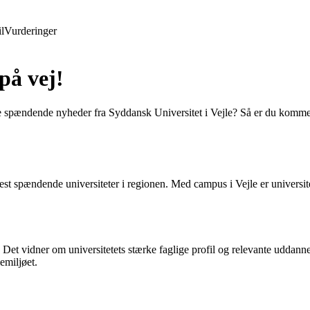
l
Vurderinger
på vej!
de spændende nyheder fra Syddansk Universitet i Vejle? Så er du kommet t
mest spændende universiteter i regionen. Med campus i Vejle er universit
. Det vidner om universitetets stærke faglige profil og relevante uddanne
emiljøet.