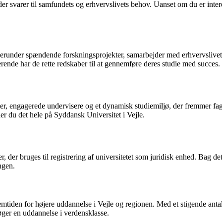
, der svarer til samfundets og erhvervslivets behov. Uanset om du er int
 herunder spændende forskningsprojekter, samarbejder med erhvervsli
derende har de rette redskaber til at gennemføre deres studie med succes.
ter, engagerede undervisere og et dynamisk studiemiljø, der fremmer fag
er du det hele på Syddansk Universitet i Vejle.
er bruges til registrering af universitetet som juridisk enhed. Bag det
ngen.
emtiden for højere uddannelse i Vejle og regionen. Med et stigende antal
øger en uddannelse i verdensklasse.