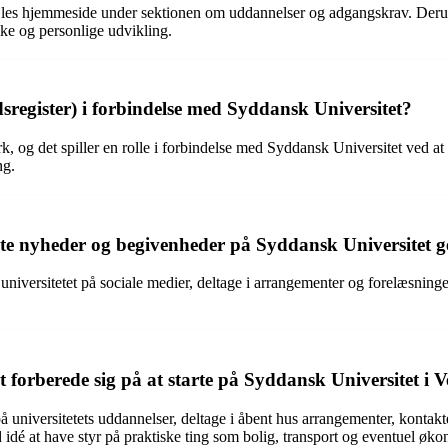
es hjemmeside under sektionen om uddannelser og adgangskrav. Derudov
ske og personlige udvikling.
egister) i forbindelse med Syddansk Universitet?
 og det spiller en rolle i forbindelse med Syddansk Universitet ved at 
ng.
e nyheder og begivenheder på Syddansk Universitet g
iversitetet på sociale medier, deltage i arrangementer og forelæsninge
berede sig på at starte på Syddansk Universitet i V
iversitetets uddannelser, deltage i åbent hus arrangementer, kontakte 
idé at have styr på praktiske ting som bolig, transport og eventuel øko