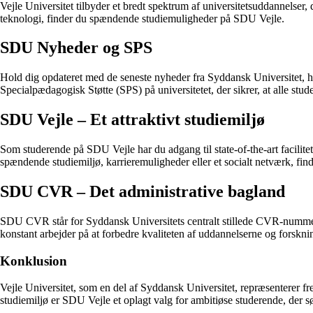
Vejle Universitet tilbyder et bredt spektrum af universitetsuddannelser
teknologi, finder du spændende studiemuligheder på SDU Vejle.
SDU Nyheder og SPS
Hold dig opdateret med de seneste nyheder fra Syddansk Universitet,
Specialpædagogisk Støtte (SPS) på universitetet, der sikrer, at alle stu
SDU Vejle – Et attraktivt studiemiljø
Som studerende på SDU Vejle har du adgang til state-of-the-art facilite
spændende studiemiljø, karrieremuligheder eller et socialt netværk, find
SDU CVR – Det administrative bagland
SDU CVR står for Syddansk Universitets centralt stillede CVR-nummer, d
konstant arbejder på at forbedre kvaliteten af uddannelserne og forskni
Konklusion
Vejle Universitet, som en del af Syddansk Universitet, repræsenterer fr
studiemiljø er SDU Vejle et oplagt valg for ambitiøse studerende, der s