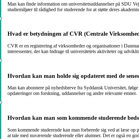
Man kan finde information om universitetsuddannelser på SDU Vejl
studiemiljøer til rådighed for studerende for at støtte deres akademi
Hvad er betydningen af CVR (Centrale Virksomhedsr
CVR er en registrering af virksomheder og organisationer i Danmark,
interessenter, der kan bidrage til universitetets aktiviteter og udvikli
Hvordan kan man holde sig opdateret med de senest
Man kan abonnere på nyhedsbreve fra Syddansk Universitet, følge un
opdateringer om forskning, uddannelser og andre relevante emner.
Hvordan kan man som kommende studerende bedst for
Som kommende studerende kan man forberede sig ved at læse op på un
at tale med nuværende studerende eller alumner. Det er også en god 