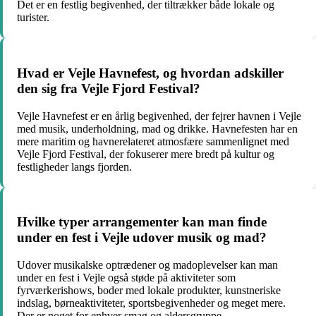
Det er en festlig begivenhed, der tiltrækker både lokale og
turister.
Hvad er Vejle Havnefest, og hvordan adskiller
den sig fra Vejle Fjord Festival?
Vejle Havnefest er en årlig begivenhed, der fejrer havnen i Vejle
med musik, underholdning, mad og drikke. Havnefesten har en
mere maritim og havnerelateret atmosfære sammenlignet med
Vejle Fjord Festival, der fokuserer mere bredt på kultur og
festligheder langs fjorden.
Hvilke typer arrangementer kan man finde
under en fest i Vejle udover musik og mad?
Udover musikalske optrædener og madoplevelser kan man
under en fest i Vejle også støde på aktiviteter som
fyrværkerishows, boder med lokale produkter, kunstneriske
indslag, børneaktiviteter, sportsbegivenheder og meget mere.
Der er noget for enhver smag og aldersgruppe.