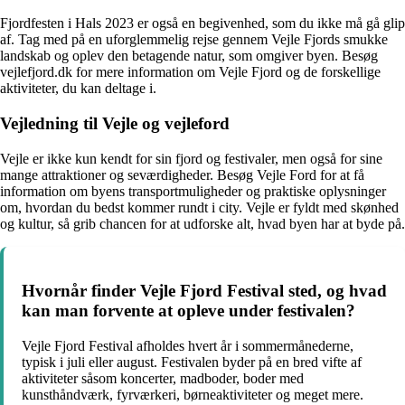
Fjordfesten i Hals 2023 er også en begivenhed, som du ikke må gå glip
af. Tag med på en uforglemmelig rejse gennem Vejle Fjords smukke
landskab og oplev den betagende natur, som omgiver byen. Besøg
vejlefjord.dk for mere information om Vejle Fjord og de forskellige
aktiviteter, du kan deltage i.
Vejledning til Vejle og vejleford
Vejle er ikke kun kendt for sin fjord og festivaler, men også for sine
mange attraktioner og seværdigheder. Besøg Vejle Ford for at få
information om byens transportmuligheder og praktiske oplysninger
om, hvordan du bedst kommer rundt i city. Vejle er fyldt med skønhed
og kultur, så grib chancen for at udforske alt, hvad byen har at byde på.
Hvornår finder Vejle Fjord Festival sted, og hvad
kan man forvente at opleve under festivalen?
Vejle Fjord Festival afholdes hvert år i sommermånederne,
typisk i juli eller august. Festivalen byder på en bred vifte af
aktiviteter såsom koncerter, madboder, boder med
kunsthåndværk, fyrværkeri, børneaktiviteter og meget mere.