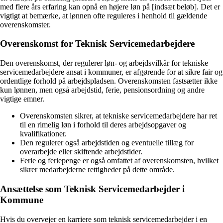
med flere års erfaring kan opnå en højere løn på [indsæt beløb]. Det er
vigtigt at bemærke, at lønnen ofte reguleres i henhold til gældende
overenskomster.
Overenskomst for Teknisk Servicemedarbejdere
Den overenskomst, der regulerer løn- og arbejdsvilkår for tekniske
servicemedarbejdere ansat i kommuner, er afgørende for at sikre fair og
ordentlige forhold på arbejdspladsen. Overenskomsten fastsætter ikke
kun lønnen, men også arbejdstid, ferie, pensionsordning og andre
vigtige emner.
Overenskomsten sikrer, at tekniske servicemedarbejdere har ret
til en rimelig løn i forhold til deres arbejdsopgaver og
kvalifikationer.
Den regulerer også arbejdstiden og eventuelle tillæg for
overarbejde eller skiftende arbejdstider.
Ferie og feriepenge er også omfattet af overenskomsten, hvilket
sikrer medarbejderne rettigheder på dette område.
Ansættelse som Teknisk Servicemedarbejder i
Kommune
Hvis du overvejer en karriere som teknisk servicemedarbejder i en