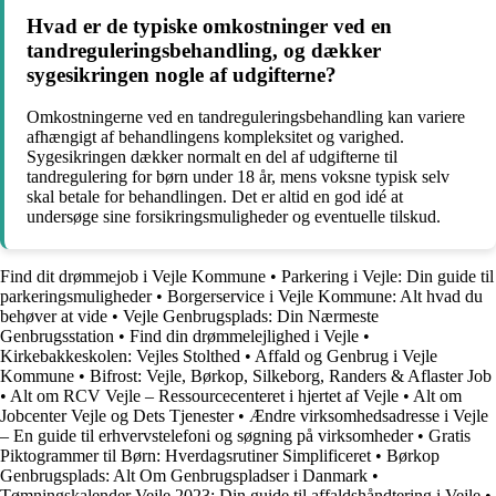
Hvad er de typiske omkostninger ved en
tandreguleringsbehandling, og dækker
sygesikringen nogle af udgifterne?
Omkostningerne ved en tandreguleringsbehandling kan variere
afhængigt af behandlingens kompleksitet og varighed.
Sygesikringen dækker normalt en del af udgifterne til
tandregulering for børn under 18 år, mens voksne typisk selv
skal betale for behandlingen. Det er altid en god idé at
undersøge sine forsikringsmuligheder og eventuelle tilskud.
Find dit drømmejob i Vejle Kommune
•
Parkering i Vejle: Din guide til
parkeringsmuligheder
•
Borgerservice i Vejle Kommune: Alt hvad du
behøver at vide
•
Vejle Genbrugsplads: Din Nærmeste
Genbrugsstation
•
Find din drømmelejlighed i Vejle
•
Kirkebakkeskolen: Vejles Stolthed
•
Affald og Genbrug i Vejle
Kommune
•
Bifrost: Vejle, Børkop, Silkeborg, Randers & Aflaster Job
•
Alt om RCV Vejle – Ressourcecenteret i hjertet af Vejle
•
Alt om
Jobcenter Vejle og Dets Tjenester
•
Ændre virksomhedsadresse i Vejle
– En guide til erhvervstelefoni og søgning på virksomheder
•
Gratis
Piktogrammer til Børn: Hverdagsrutiner Simplificeret
•
Børkop
Genbrugsplads: Alt Om Genbrugspladser i Danmark
•
Tømningskalender Vejle 2023: Din guide til affaldshåndtering i Vejle
•