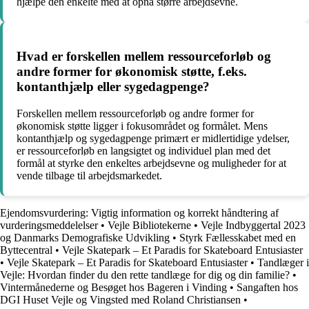
hjælpe den enkelte med at opnå større arbejdsevne.
Hvad er forskellen mellem ressourceforløb og
andre former for økonomisk støtte, f.eks.
kontanthjælp eller sygedagpenge?
Forskellen mellem ressourceforløb og andre former for
økonomisk støtte ligger i fokusområdet og formålet. Mens
kontanthjælp og sygedagpenge primært er midlertidige ydelser,
er ressourceforløb en langsigtet og individuel plan med det
formål at styrke den enkeltes arbejdsevne og muligheder for at
vende tilbage til arbejdsmarkedet.
Ejendomsvurdering: Vigtig information og korrekt håndtering af
vurderingsmeddelelser
•
Vejle Bibliotekerne
•
Vejle Indbyggertal 2023
og Danmarks Demografiske Udvikling
•
Styrk Fællesskabet med en
Byttecentral
•
Vejle Skatepark – Et Paradis for Skateboard Entusiaster
•
Vejle Skatepark – Et Paradis for Skateboard Entusiaster
•
Tandlæger i
Vejle: Hvordan finder du den rette tandlæge for dig og din familie?
•
Vintermånederne og Besøget hos Bageren i Vinding
•
Sangaften hos
DGI Huset Vejle og Vingsted med Roland Christiansen
•