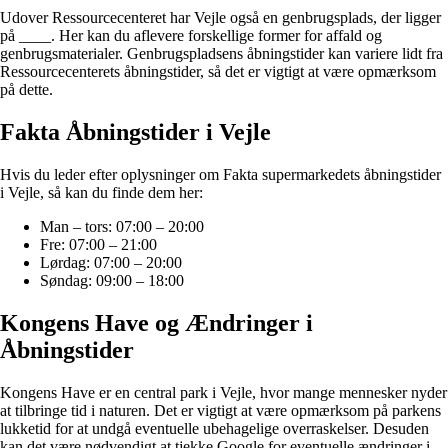
Udover Ressourcecenteret har Vejle også en genbrugsplads, der ligger
på ____. Her kan du aflevere forskellige former for affald og
genbrugsmaterialer. Genbrugspladsens åbningstider kan variere lidt fra
Ressourcecenterets åbningstider, så det er vigtigt at være opmærksom
på dette.
Fakta Åbningstider i Vejle
Hvis du leder efter oplysninger om Fakta supermarkedets åbningstider
i Vejle, så kan du finde dem her:
Man – tors: 07:00 – 20:00
Fre: 07:00 – 21:00
Lørdag: 07:00 – 20:00
Søndag: 09:00 – 18:00
Kongens Have og Ændringer i
Åbningstider
Kongens Have er en central park i Vejle, hvor mange mennesker nyder
at tilbringe tid i naturen. Det er vigtigt at være opmærksom på parkens
lukketid for at undgå eventuelle ubehagelige overraskelser. Desuden
kan det være nødvendigt at tjekke Google for eventuelle ændringer i