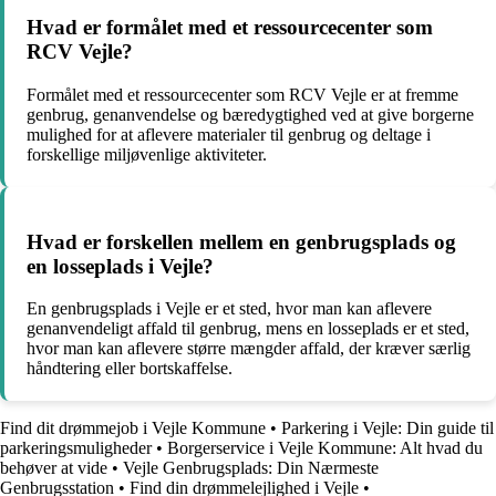
Hvad er formålet med et ressourcecenter som
RCV Vejle?
Formålet med et ressourcecenter som RCV Vejle er at fremme
genbrug, genanvendelse og bæredygtighed ved at give borgerne
mulighed for at aflevere materialer til genbrug og deltage i
forskellige miljøvenlige aktiviteter.
Hvad er forskellen mellem en genbrugsplads og
en losseplads i Vejle?
En genbrugsplads i Vejle er et sted, hvor man kan aflevere
genanvendeligt affald til genbrug, mens en losseplads er et sted,
hvor man kan aflevere større mængder affald, der kræver særlig
håndtering eller bortskaffelse.
Find dit drømmejob i Vejle Kommune
•
Parkering i Vejle: Din guide til
parkeringsmuligheder
•
Borgerservice i Vejle Kommune: Alt hvad du
behøver at vide
•
Vejle Genbrugsplads: Din Nærmeste
Genbrugsstation
•
Find din drømmelejlighed i Vejle
•