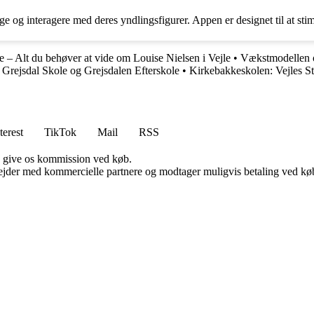
e og interagere med deres yndlingsfigurer. Appen er designet til at stim
le – Alt du behøver at vide om Louise Nielsen i Vejle
•
Vækstmodellen o
 Grejsdal Skole og Grejsdalen Efterskole
•
Kirkebakkeskolen: Vejles St
terest
TikTok
Mail
RSS
n give os kommission ved køb.
jder med kommercielle partnere og modtager muligvis betaling ved køb.