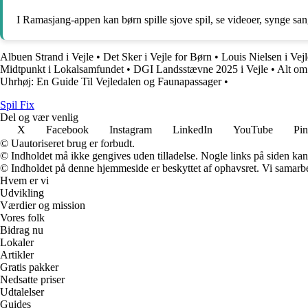
I Ramasjang-appen kan børn spille sjove spil, se videoer, synge sang
Albuen Strand i Vejle
•
Det Sker i Vejle for Børn
•
Louis Nielsen i Vej
Midtpunkt i Lokalsamfundet
•
DGI Landsstævne 2025 i Vejle
•
Alt om
Uhrhøj: En Guide Til Vejledalen og Faunapassager
•
Spil Fix
Del og vær venlig
X
Facebook
Instagram
LinkedIn
YouTube
Pin
© Uautoriseret brug er forbudt.
© Indholdet må ikke gengives uden tilladelse. Nogle links på siden ka
© Indholdet på denne hjemmeside er beskyttet af ophavsret. Vi samarbe
Hvem er vi
Udvikling
Værdier og mission
Vores folk
Bidrag nu
Lokaler
Artikler
Gratis pakker
Nedsatte priser
Udtalelser
Guides