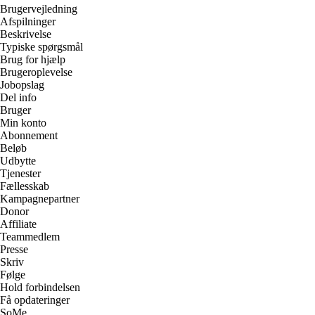
Brugervejledning
Afspilninger
Beskrivelse
Typiske spørgsmål
Brug for hjælp
Brugeroplevelse
Jobopslag
Del info
Bruger
Min konto
Abonnement
Beløb
Udbytte
Tjenester
Fællesskab
Kampagnepartner
Donor
Affiliate
Teammedlem
Presse
Skriv
Følge
Hold forbindelsen
Få opdateringer
SoMe