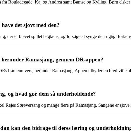
a fra Rouladegade, Kaj og Andrea samt Bamse og Kylling. Børn elsker 
have det sjovt med den?
ng, der er blevet spillet baglæns, og forsøge at synge den rigtigt forlæ
s, herunder Ramasjang, gennem DR-appen?
s børneunivers, herunder Ramasjang. Appen tilbyder en bred vifte af
ng, og hvad gør dem så underholdende?
l Rejes Sørøversang og mange flere på Ramasjang. Sangene er sjove, 
an kan den bidrage til deres læring og underholdnin