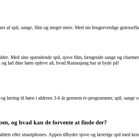
er af spil, sange, film og meget mere. Med sin brugervenlige grænsefl
e aldre. Med sine spændende spil, sjove film, fængende sange og charm
og lad dine børn opleve alt, hvad Ramasjang har at byde på!
g læring til børn i alderen 3-6 år gennem tv-programmer, spil, sange 
n, og hvad kan de forvente at finde der?
lets eller smartphones. Appen tilbyder sjove og lærerige spil med ken