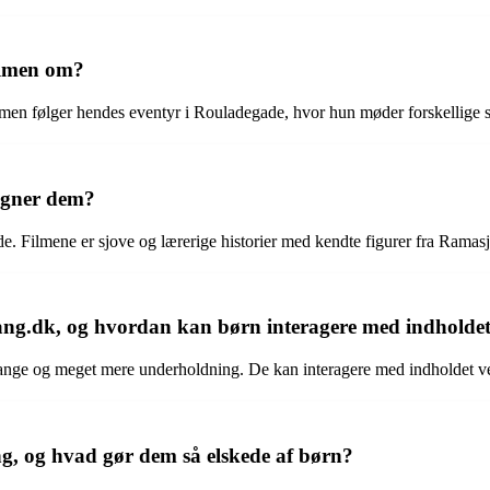
ilmen om?
lmen følger hendes eventyr i Rouladegade, hvor hun møder forskellige 
egner dem?
 Filmene er sjove og lærerige historier med kendte figurer fra Ramasj
g.dk, og hvordan kan børn interagere med indholdet
ge og meget mere underholdning. De kan interagere med indholdet ved a
g, og hvad gør dem så elskede af børn?