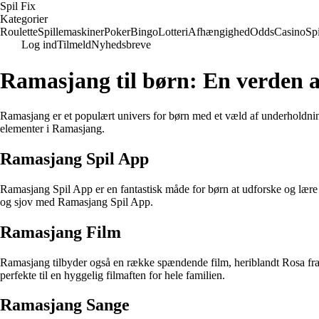
Spil Fix
Kategorier
Roulette
Spillemaskiner
Poker
Bingo
Lotteri
Afhængighed
Odds
Casino
Spi
Log ind
Tilmeld
Nyhedsbreve
Ramasjang til børn: En verden a
Ramasjang er et populært univers for børn med et væld af underholdnin
elementer i Ramasjang.
Ramasjang Spil App
Ramasjang Spil App er en fantastisk måde for børn at udforske og lære 
og sjov med Ramasjang Spil App.
Ramasjang Film
Ramasjang tilbyder også en række spændende film, heriblandt Rosa fr
perfekte til en hyggelig filmaften for hele familien.
Ramasjang Sange