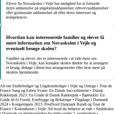
Elever fra Novaskolen i Vejle har mulighed for at fortsætte
deres uddannelse på ungdomsuddannelser, erhvervsuddannelser
eller gymnasiale uddannelser alt efter deres interesser og
kompetencer.
Hvordan kan interesserede familier og elever få
mere information om Novaskolen i Vejle og
eventuelt besøge skolen?
Familier og elever, der er interesserede i at vide mere om
Novaskolen i Vejle, kan kontakte skolen direkte for at arrangere
et besøg, deltage i åbent hus arrangementer eller læse mere på
skolens hjemmeside.
Alt om Studieboliger og Ungdomsboliger i Vejle og Omegn
•
Tour de
France Sang og Esben Svane: En Dansk Succeshistorie
•
Dansk
Rakkerpak 2023: En Guide til Dansk Rakkerpak
•
Bjørneklo: En
Guide til At Forstå, Forebygge og Bekæmpe
•
Flagdage i Danmark
2024
•
Kongeetapen 2023: PostNord Danmark Rundt og Tour de
France
•
Kolonihaver i Vejle: Alt hvad du behøver at vide
•
Snublesten
i Danmark og mindesmærker for jøder under 2. verdenskrig
•