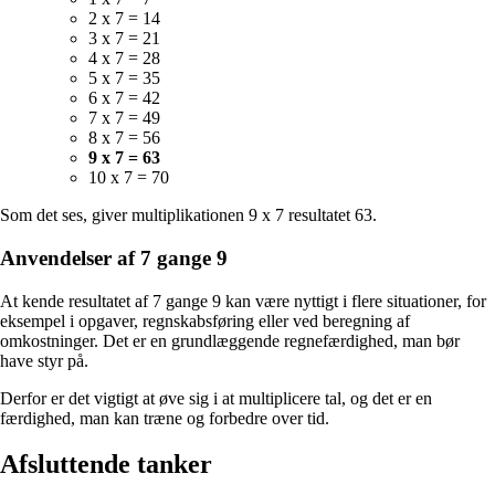
2 x 7 = 14
3 x 7 = 21
4 x 7 = 28
5 x 7 = 35
6 x 7 = 42
7 x 7 = 49
8 x 7 = 56
9 x 7 = 63
10 x 7 = 70
Som det ses, giver multiplikationen 9 x 7 resultatet 63.
Anvendelser af 7 gange 9
At kende resultatet af 7 gange 9 kan være nyttigt i flere situationer, for
eksempel i opgaver, regnskabsføring eller ved beregning af
omkostninger. Det er en grundlæggende regnefærdighed, man bør
have styr på.
Derfor er det vigtigt at øve sig i at multiplicere tal, og det er en
færdighed, man kan træne og forbedre over tid.
Afsluttende tanker