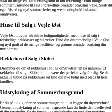
Skal du bruge en sommerhusgrund til din feriebolig? Find billige
sommerhusgrunde til salg i forskellige områder omkring Vejle. Skab dit
eget fristed og nyd sommerferier og weekendophold i skønne
omgivelser.
Huse til Salg i Vejle Øst
Vejle Øst tilbyder attraktive boligmuligheder med huse til salg i
forskellige prisklasser og størrelser. Find din drømmebolig i Vejle Øst
og nyd godt af de mange faciliteter og grønne områder omkring din
nye adresse.
Rækkehus til Salg i Skibet
Drømmer du om et rækkehus i rolige omgivelser tæt på naturen? Et
rækkehus til salg i Skibet kunne være det perfekte valg for dig. Se de
aktuelle tilbud på rækkehuse og find din nye bolig med plads til hele
familien.
Udstykning af Sommerhusgrund
Er du på udkig efter en sommerhusgrund til at bygge dit drømmehus?
Gennem udstykning af sommerhusgrunde kan du finde det ideelle sted
til din feriebolig. Se de forskellige muligheder og find den perfekte