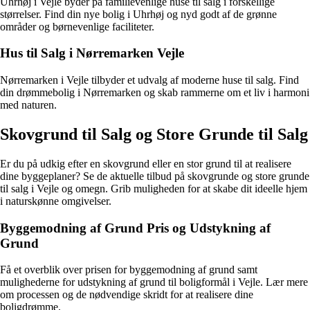
Uhrhøj i Vejle byder på familievenlige huse til salg i forskellige
størrelser. Find din nye bolig i Uhrhøj og nyd godt af de grønne
områder og børnevenlige faciliteter.
Hus til Salg i Nørremarken Vejle
Nørremarken i Vejle tilbyder et udvalg af moderne huse til salg. Find
din drømmebolig i Nørremarken og skab rammerne om et liv i harmoni
med naturen.
Skovgrund til Salg og Store Grunde til Salg
Er du på udkig efter en skovgrund eller en stor grund til at realisere
dine byggeplaner? Se de aktuelle tilbud på skovgrunde og store grunde
til salg i Vejle og omegn. Grib muligheden for at skabe dit ideelle hjem
i naturskønne omgivelser.
Byggemodning af Grund Pris og Udstykning af
Grund
Få et overblik over prisen for byggemodning af grund samt
mulighederne for udstykning af grund til boligformål i Vejle. Lær mere
om processen og de nødvendige skridt for at realisere dine
boligdrømme.