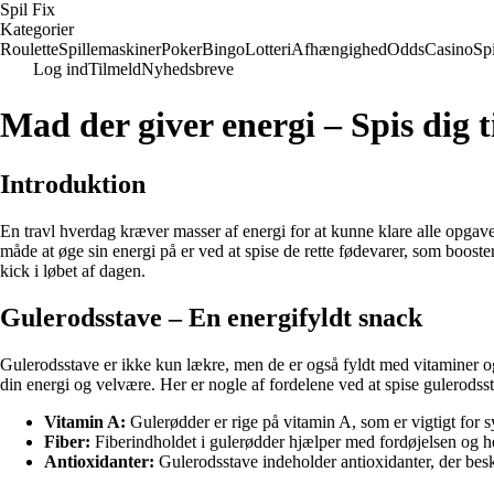
Spil Fix
Kategorier
Roulette
Spillemaskiner
Poker
Bingo
Lotteri
Afhængighed
Odds
Casino
Spi
Log ind
Tilmeld
Nyhedsbreve
Mad der giver energi – Spis dig t
Introduktion
En travl hverdag kræver masser af energi for at kunne klare alle opgav
måde at øge sin energi på er ved at spise de rette fødevarer, som boost
kick i løbet af dagen.
Gulerodsstave – En energifyldt snack
Gulerodsstave er ikke kun lækre, men de er også fyldt med vitaminer og
din energi og velvære. Her er nogle af fordelene ved at spise gulerodss
Vitamin A:
Gulerødder er rige på vitamin A, som er vigtigt for 
Fiber:
Fiberindholdet i gulerødder hjælper med fordøjelsen og ho
Antioxidanter:
Gulerodsstave indeholder antioxidanter, der besk