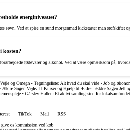
retholde energiniveauet?
s søvn. Ved at spise en sund morgenmad kickstarter man stofskiftet og 
i kosten?
, forarbejdede fødevarer og alkohol. Ved at være opmærksom på, hvord
i Vejle og Omegn
•
Tegningsliste: Alt hvad du skal vide
•
Job og økonomi
•
Ældre Sagen Vejle: IT Kurser og Hjælp til Ældre | Ældre Sagen Jellin
Demenspleje
•
Gårslev Hallen: Et aktivt samlingssted for lokalsamfundet
terest
TikTok
Mail
RSS
n give os kommission ved køb.