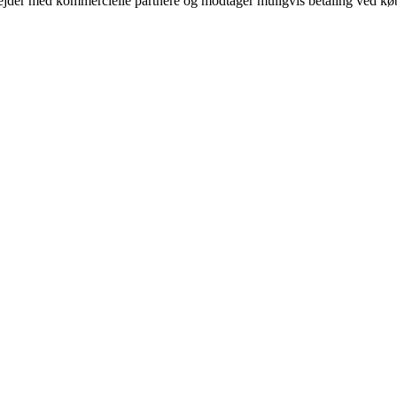
jder med kommercielle partnere og modtager muligvis betaling ved køb.