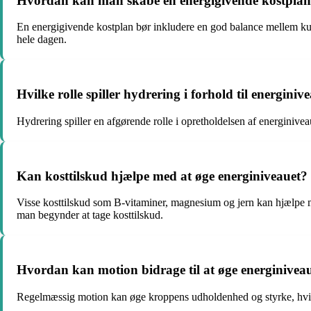
Hvordan kan man skabe en energigivende kostpla
En energigivende kostplan bør inkludere en god balance mellem kulhyd
hele dagen.
Hvilke rolle spiller hydrering i forhold til energiniv
Hydrering spiller en afgørende rolle i opretholdelsen af energinive
Kan kosttilskud hjælpe med at øge energiniveauet?
Visse kosttilskud som B-vitaminer, magnesium og jern kan hjælpe me
man begynder at tage kosttilskud.
Hvordan kan motion bidrage til at øge energinivea
Regelmæssig motion kan øge kroppens udholdenhed og styrke, hvilke