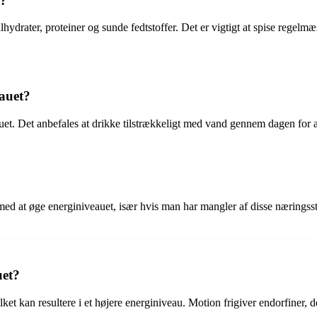
n?
rater, proteiner og sunde fedtstoffer. Det er vigtigt at spise regelmæs
eauet?
auet. Det anbefales at drikke tilstrækkeligt med vand gennem dagen for 
d at øge energiniveauet, især hvis man har mangler af disse næringsstof
uet?
t kan resultere i et højere energiniveau. Motion frigiver endorfiner, 