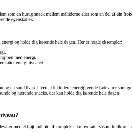
e dem som en hurtig snack mellem måltiderne eller som en del af din frok
ivende egenskaber.
 energi og holde dig kørende hele dagen. Her er nogle eksempler:
rgi.
 kroppen med energi.
erstøtter energiniveauet.
veau og en sund livsstil. Ved at inkludere energigivende fødevarer som g
de sunde og nærende snacks, der kan holde dig kørende hele dagen!
iniveau?
evarer med et højt indhold af komplekse kulhydrater såsom fuldkornspro