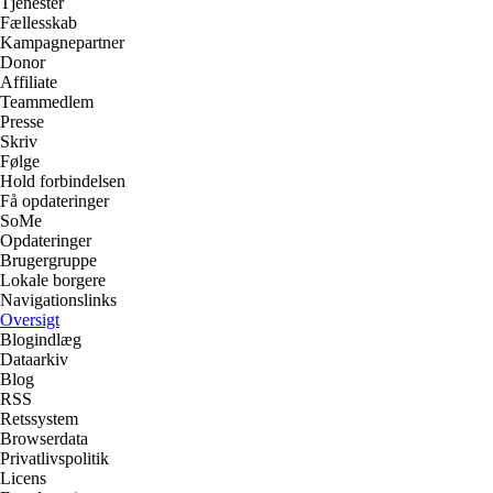
Tjenester
Fællesskab
Kampagnepartner
Donor
Affiliate
Teammedlem
Presse
Skriv
Følge
Hold forbindelsen
Få opdateringer
SoMe
Opdateringer
Brugergruppe
Lokale borgere
Navigationslinks
Oversigt
Blogindlæg
Dataarkiv
Blog
RSS
Retssystem
Browserdata
Privatlivspolitik
Licens