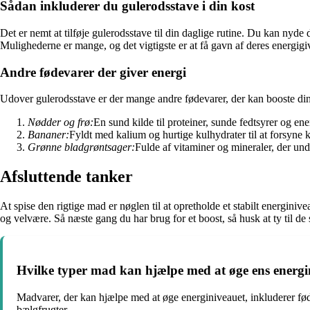
Sådan inkluderer du gulerodsstave i din kost
Det er nemt at tilføje gulerodsstave til din daglige rutine. Du kan nyd
Mulighederne er mange, og det vigtigste er at få gavn af deres energig
Andre fødevarer der giver energi
Udover gulerodsstave er der mange andre fødevarer, der kan booste din
Nødder og frø:
En sund kilde til proteiner, sunde fedtsyrer og ene
Bananer:
Fyldt med kalium og hurtige kulhydrater til at forsyne
Grønne bladgrøntsager:
Fulde af vitaminer og mineraler, der und
Afsluttende tanker
At spise den rigtige mad er nøglen til at opretholde et stabilt energini
og velvære. Så næste gang du har brug for et boost, så husk at ty til 
Hvilke typer mad kan hjælpe med at øge ens energ
Madvarer, der kan hjælpe med at øge energiniveauet, inkluderer fød
bælgfrugter.