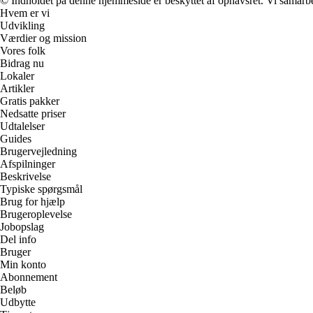
© Indholdet på denne hjemmeside er beskyttet af ophavsret. Vi samarbe
Hvem er vi
Udvikling
Værdier og mission
Vores folk
Bidrag nu
Lokaler
Artikler
Gratis pakker
Nedsatte priser
Udtalelser
Guides
Brugervejledning
Afspilninger
Beskrivelse
Typiske spørgsmål
Brug for hjælp
Brugeroplevelse
Jobopslag
Del info
Bruger
Min konto
Abonnement
Beløb
Udbytte