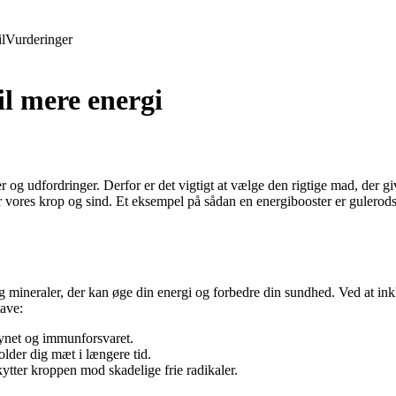
l
Vurderinger
il mere energi
er og udfordringer. Derfor er det vigtigt at vælge den rigtige mad, der
er vores krop og sind. Et eksempel på sådan en energibooster er gulerod
 mineraler, der kan øge din energi og forbedre din sundhed. Ved at inkl
tave:
synet og immunforsvaret.
lder dig mæt i længere tid.
ytter kroppen mod skadelige frie radikaler.