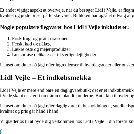
Et andet vigtigt aspekt at overveje, når du besøger Lidl i Vejle, er fleg
kvalitet og gode priser på ferske varer. Butikken har også et udvalg af 
Nogle populære flegvarer hos Lidl i Vejle inkluderer:
Frisk frugt og grønt i sæsonen
Ferskt kød og pålæg
Lækre oste og mejeriprodukter
Luksuriøse delikatesser til særlige lejligheder
Uanset om du er på jagt efter ingredienser til hverdagsretter eller ønske
Lidl Vejle – Et indkøbsmekka
Lidl i Vejle er mere end bare en dagligvarebutik; det er et indkøbsmekka
i Vejle skabt et stærkt omdømme blandt kunderne. Butikken tilbyder ogs
Uanset om du er på jagt efter dagligvarer til husholdningen, sundhedspr
kvalitet og pris går hånd i hånd.
Vi glæder os til at byde dig velkommen hos Lidl i Vejle – din foretrukne