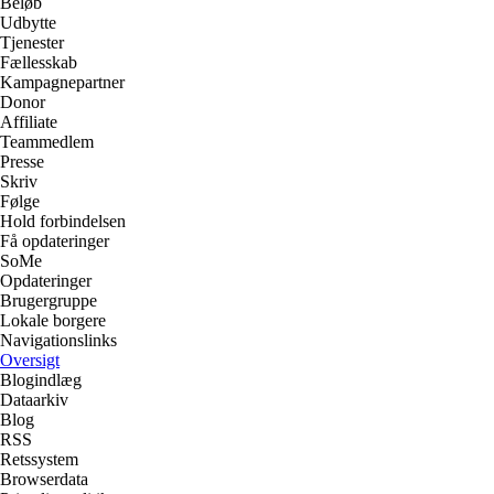
Beløb
Udbytte
Tjenester
Fællesskab
Kampagnepartner
Donor
Affiliate
Teammedlem
Presse
Skriv
Følge
Hold forbindelsen
Få opdateringer
SoMe
Opdateringer
Brugergruppe
Lokale borgere
Navigationslinks
Oversigt
Blogindlæg
Dataarkiv
Blog
RSS
Retssystem
Browserdata