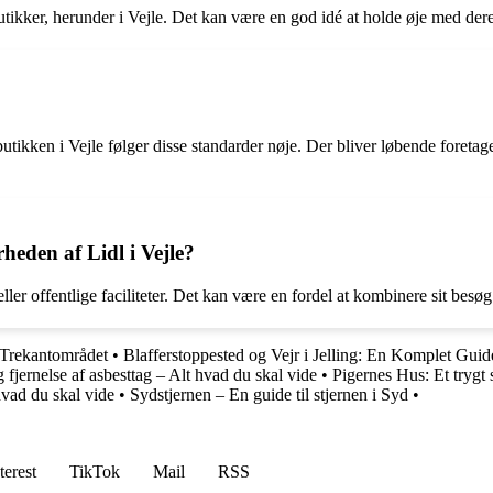
ikker, herunder i Vejle. Det kan være en god idé at holde øje med deres
utikken i Vejle følger disse standarder nøje. Der bliver løbende foretage
rheden af Lidl i Vejle?
 eller offentlige faciliteter. Det kan være en fordel at kombinere sit bes
 Trekantområdet
•
Blafferstoppested og Vejr i Jelling: En Komplet Guid
fjernelse af asbesttag – Alt hvad du skal vide
•
Pigernes Hus: Et trygt
hvad du skal vide
•
Sydstjernen – En guide til stjernen i Syd
•
terest
TikTok
Mail
RSS