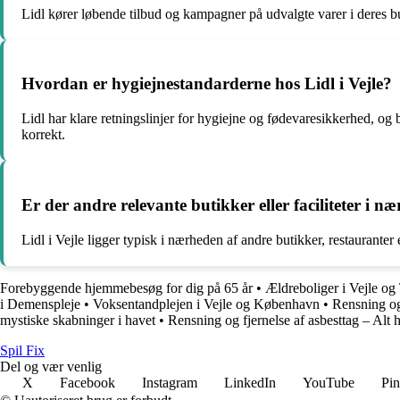
Lidl kører løbende tilbud og kampagner på udvalgte varer i deres but
Hvordan er hygiejnestandarderne hos Lidl i Vejle?
Lidl har klare retningslinjer for hygiejne og fødevaresikkerhed, og b
korrekt.
Er der andre relevante butikker eller faciliteter i næ
Lidl i Vejle ligger typisk i nærheden af andre butikker, restauranter
Forebyggende hjemmebesøg for dig på 65 år
•
Ældreboliger i Vejle og
i Demenspleje
•
Voksentandplejen i Vejle og København
•
Rensning og 
mystiske skabninger i havet
•
Rensning og fjernelse af asbesttag – Alt 
Spil Fix
Del og vær venlig
X
Facebook
Instagram
LinkedIn
YouTube
Pin