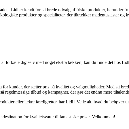
maden. Lidl er kendt for sit brede udvalg af friske produkter, herunder f
økologiske produkter og specialiteter, der tiltrækker madentusiaster og k
r at forkæle dig selv med noget ekstra lækkert, kan du finde det hos Lidl
 for kunder, der sætter pris på kvalitet og valgmuligheder. Med sit brede
å regelmæssige tilbud og kampagner, der gør det endnu mere tiltalende 
odukter eller lækre færdigretter, har Lidl i Vejle alt, hvad du behøver 
 destination for kvalitetsvarer til fantastiske priser. Velkommen!