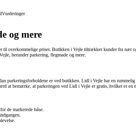
l
Vurderinger
de og mere
er til overkommelige priser. Butikken i Vejle tiltrækker kunder fra nær 
 Vejle, herunder parkering, flegmade og mere.
rdan parkeringsforholdene er ved butikken. Lidl i Vejle har en rummelig
ærd at bemærke, at parkeringen ved Lidl i Vejle er gratis, hvilket er en 
n for de markerede båse.
 indgangen.
levelse.