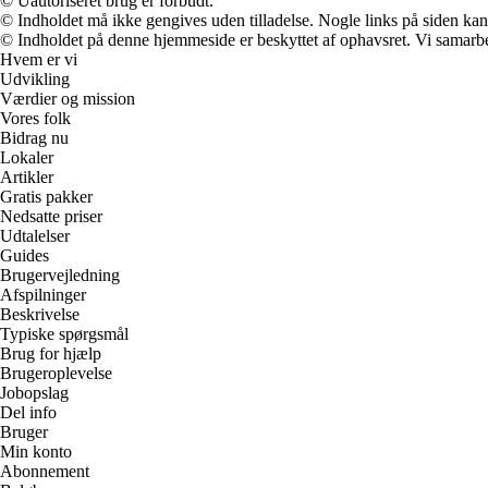
© Uautoriseret brug er forbudt.
© Indholdet må ikke gengives uden tilladelse. Nogle links på siden ka
© Indholdet på denne hjemmeside er beskyttet af ophavsret. Vi samarbe
Hvem er vi
Udvikling
Værdier og mission
Vores folk
Bidrag nu
Lokaler
Artikler
Gratis pakker
Nedsatte priser
Udtalelser
Guides
Brugervejledning
Afspilninger
Beskrivelse
Typiske spørgsmål
Brug for hjælp
Brugeroplevelse
Jobopslag
Del info
Bruger
Min konto
Abonnement