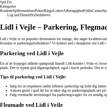
Spil Fix
Kategorier
Roulette
Spillemaskiner
Poker
Bingo
Lotteri
Afhængighed
Odds
Casino
Spi
Log ind
Tilmeld
Nyhedsbreve
Lidl i Vejle – Parkering, Flegma
Lidl i Vejle er en populær destination for mange, der søger kvalitetsvar
hvordan er parkeringsforholdene? Vi dykker ned i detaljerne om Lidl i
Parkering ved Lidl i Vejle
En af de hyppigst stillede spørgsmål blandt Lidl-kunder i Vejle er, hvo
plads. Der er typisk god tilgængelighed, også i travle perioder. Det er v
Tips til parkering ved Lidl i Vejle:
Sørg for at respektere andre bilisters parkering og hold dig inde
Ankom gerne i god tid for at sikre dig en parkeringsplads tæt på
Følg eventuelle anvisninger fra parkeringsvagter for en smidig op
Flegmade ved Lidl i Vejle