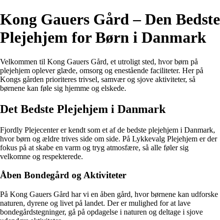
Kong Gauers Gård – Den Bedste
Plejehjem for Børn i Danmark
Velkommen til Kong Gauers Gård, et utroligt sted, hvor børn på
plejehjem oplever glæde, omsorg og enestående faciliteter. Her på
Kongs gården prioriteres trivsel, samvær og sjove aktiviteter, så
børnene kan føle sig hjemme og elskede.
Det Bedste Plejehjem i Danmark
Fjordly Plejecenter er kendt som et af de bedste plejehjem i Danmark,
hvor børn og ældre trives side om side. På Lykkevalg Plejehjem er der
fokus på at skabe en varm og tryg atmosfære, så alle føler sig
velkomne og respekterede.
Åben Bondegård og Aktiviteter
På Kong Gauers Gård har vi en åben gård, hvor børnene kan udforske
naturen, dyrene og livet på landet. Der er mulighed for at lave
bondegårdstegninger, gå på opdagelse i naturen og deltage i sjove