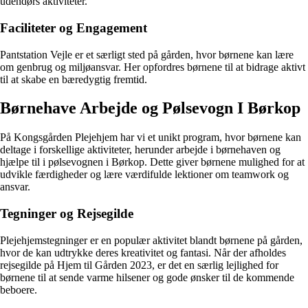
udendørs aktiviteter.
Faciliteter og Engagement
Pantstation Vejle er et særligt sted på gården, hvor børnene kan lære
om genbrug og miljøansvar. Her opfordres børnene til at bidrage aktivt
til at skabe en bæredygtig fremtid.
Børnehave Arbejde og Pølsevogn I Børkop
På Kongsgården Plejehjem har vi et unikt program, hvor børnene kan
deltage i forskellige aktiviteter, herunder arbejde i børnehaven og
hjælpe til i pølsevognen i Børkop. Dette giver børnene mulighed for at
udvikle færdigheder og lære værdifulde lektioner om teamwork og
ansvar.
Tegninger og Rejsegilde
Plejehjemstegninger er en populær aktivitet blandt børnene på gården,
hvor de kan udtrykke deres kreativitet og fantasi. Når der afholdes
rejsegilde på Hjem til Gården 2023, er det en særlig lejlighed for
børnene til at sende varme hilsener og gode ønsker til de kommende
beboere.