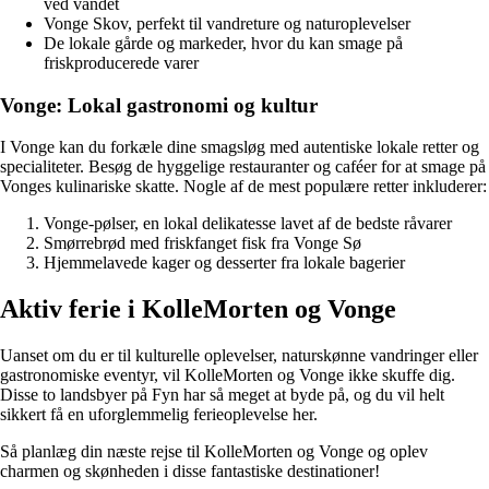
ved vandet
Vonge Skov, perfekt til vandreture og naturoplevelser
De lokale gårde og markeder, hvor du kan smage på
friskproducerede varer
Vonge: Lokal gastronomi og kultur
I Vonge kan du forkæle dine smagsløg med autentiske lokale retter og
specialiteter. Besøg de hyggelige restauranter og caféer for at smage på
Vonges kulinariske skatte. Nogle af de mest populære retter inkluderer:
Vonge-pølser, en lokal delikatesse lavet af de bedste råvarer
Smørrebrød med friskfanget fisk fra Vonge Sø
Hjemmelavede kager og desserter fra lokale bagerier
Aktiv ferie i KolleMorten og Vonge
Uanset om du er til kulturelle oplevelser, naturskønne vandringer eller
gastronomiske eventyr, vil KolleMorten og Vonge ikke skuffe dig.
Disse to landsbyer på Fyn har så meget at byde på, og du vil helt
sikkert få en uforglemmelig ferieoplevelse her.
Så planlæg din næste rejse til KolleMorten og Vonge og oplev
charmen og skønheden i disse fantastiske destinationer!