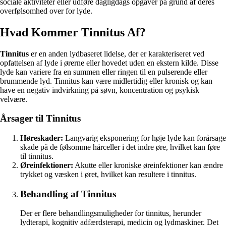
sociale aktiviteter eller udføre dagligdags opgaver på grund af deres
overfølsomhed over for lyde.
Hvad Kommer Tinnitus Af?
Tinnitus
er en anden lydbaseret lidelse, der er karakteriseret ved
opfattelsen af lyde i ørerne eller hovedet uden en ekstern kilde. Disse
lyde kan variere fra en summen eller ringen til en pulserende eller
brummende lyd. Tinnitus kan være midlertidig eller kronisk og kan
have en negativ indvirkning på søvn, koncentration og psykisk
velvære.
Årsager til Tinnitus
Høreskader:
Langvarig eksponering for høje lyde kan forårsage
skade på de følsomme hårceller i det indre øre, hvilket kan føre
til tinnitus.
Øreinfektioner:
Akutte eller kroniske øreinfektioner kan ændre
trykket og væsken i øret, hvilket kan resultere i tinnitus.
Behandling af Tinnitus
Der er flere behandlingsmuligheder for tinnitus, herunder
lydterapi, kognitiv adfærdsterapi, medicin og lydmaskiner. Det