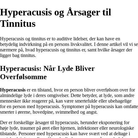
Hyperacusis og Årsager til
Tinnitus
Hyperacusis og tinnitus er to auditive lidelser, der kan have en
betydelig indvirkning på en persons livskvalitet. I denne artikel vil vi se
nærmere på, hvad hyperacusis og tinnitus er, samt hvilke årsager der
ligger bag tinnitus.
Hyperacusis: Når Lyde Bliver
Overfølsomme
Hyperacusis
er en tilstand, hvor en person bliver overfølsom over for
almindelige lyde i deres omgivelser. Dette betyder, at lyde, som andre
mennesker ikke reagerer på, kan være smertefulde eller ubehagelige
for en person med hyperacusis. Symptomer på hyperacusis kan omfatte
smerter i ørerne, hovedpine, svimmelhed og angst.
Der er forskellige årsager til hyperacusis, herunder eksponering for
høje lyde, traumer på øret eller hjernen, infektioner eller neurologiske
tilstande. Personer med hyperacusis kan have svært ved at deltage i