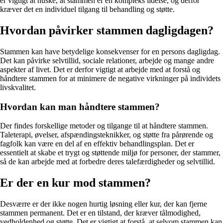
er vigtigt at huske, at stammen er en kompleks lidelse, og derfor
kræver det en individuel tilgang til behandling og støtte.
Hvordan påvirker stammen dagligdagen?
Stammen kan have betydelige konsekvenser for en persons dagligdag.
Det kan påvirke selvtillid, sociale relationer, arbejde og mange andre
aspekter af livet. Det er derfor vigtigt at arbejde med at forstå og
håndtere stammen for at minimere de negative virkninger på individets
livskvalitet.
Hvordan kan man håndtere stammen?
Der findes forskellige metoder og tilgange til at håndtere stammen.
Taleterapi, øvelser, afspændingsteknikker, og støtte fra pårørende og
fagfolk kan være en del af en effektiv behandlingsplan. Det er
essentielt at skabe et trygt og støttende miljø for personer, der stammer,
så de kan arbejde med at forbedre deres talefærdigheder og selvtillid.
Er der en kur mod stammen?
Desværre er der ikke nogen hurtig løsning eller kur, der kan fjerne
stammen permanent. Det er en tilstand, der kræver tålmodighed,
vedholdenhed og støtte. Det er vigtigt at forstå, at selvom stammen kan