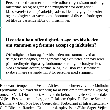
Personer med stammen kan møde udfordringer såsom mobning,
misforståelser og begrænsede muligheder for deltagelse i
klasseværelset eller på arbejdspladsen. Det er vigtigt for skoler
og arbejdsgivere at være opmærksomme på disse udfordringer
og tilbyde passende støtte og tilpasninger.
Hvordan kan offentligheden øge bevidstheden
om stammen og fremme accept og inklusion?
Offentligheden kan øge bevidstheden om stammen ved at
deltage i kampagner, arrangementer og aktiviteter, der fokuserer
på at nedbryde stigma og fordomme omkring taleforstyrrelser.
Ved at fremme accept, forståelse og inklusion kan samfundet
skabe et mere støttende miljø for personer med stammen.
Badevandstemperatur i Vejle – Alt hvad du behøver at vide
•
Mølholm
Fjernvarme: Alt hvad du har brug for at vide om fjernvarme i Vejle og
omegn
•
Virk Digital Post: Alt hvad du behøver at vide
•
Grønnedalen
Vejle – Et skønt sted at besøge
•
Galaksen: Oplev De Bedste Steder i
Danmark
•
Den Nye Bro i Grejsdalen: Forbedring af Infrastrukturen
•
Café Blicher i Randers: En kulinarisk oplevelse
•
Ældre Sagen Vejle: