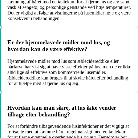
kæmning af håret med en tættekam for at fjerne lus og æg samt
vask af sengetøj og personlige genstande ved høje temperaturer.
Det er vigtigt at følge anvisningerne på lusemidler nøje og være
konsekvent i behandlingen.
Er der hjemmelavede midler mod lus, og
hvordan kan de være effektive?
Hjemmelavede midler mod lus som æblecidereddike eller
hårfarve har vist sig at have visse effekter på lus, men de er ikke
altid lige så effektive som kommercielle lusemidler.
Æblecidereddike kan bruges til at skylle håret efter behandling
for at hjælpe med at fjerne lus og æg.
Hvordan kan man sikre, at lus ikke vender
tilbage efter behandling?
For at forhindre tilbagevendende lusinfektioner er det vigtigt at
fortsætte med at kæmme håret regelmæssigt med en tættekam
for at fjerne eventuelle overlevende lus og æg. Derudover bør