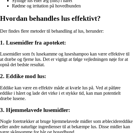
Synlige lus eller æg (nits) i håret
Rødme og irritation på hovedbunden
Hvordan behandles lus effektivt?
Der findes flere metoder til behandling af lus, herunder:
1. Lusemidler fra apoteket:
Lusemidler som fx lusekamme og luseshampoo kan være effektive til
at dræbe og fjerne lus. Det er vigtigt at følge vejledningen nøje for at
opnå det bedste resultat.
2. Eddike mod lus:
Eddike kan være en effektiv måde at kvæle lus på. Ved at påføre
eddike i håret og lade det virke i et stykke tid, kan man potentielt
dræbe lusene.
3. Hjemmelavede lusemidler:
Nogle foretrækker at bruge hjemmelavede midler som æblecidereddike
eller andre naturlige ingredienser til at bekæmpe lus. Disse midler kan
være skånsomme for hår og hovedbund.