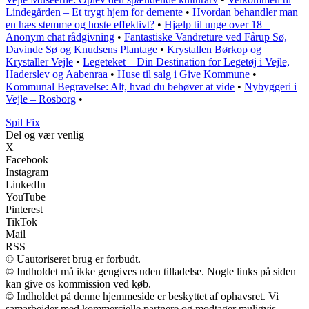
Lindegården – Et trygt hjem for demente
•
Hvordan behandler man
en hæs stemme og hoste effektivt?
•
Hjælp til unge over 18 –
Anonym chat rådgivning
•
Fantastiske Vandreture ved Fårup Sø,
Davinde Sø og Knudsens Plantage
•
Krystallen Børkop og
Krystaller Vejle
•
Legeteket – Din Destination for Legetøj i Vejle,
Haderslev og Aabenraa
•
Huse til salg i Give Kommune
•
Kommunal Begravelse: Alt, hvad du behøver at vide
•
Nybyggeri i
Vejle – Rosborg
•
Spil Fix
Del og vær venlig
X
Facebook
Instagram
LinkedIn
YouTube
Pinterest
TikTok
Mail
RSS
© Uautoriseret brug er forbudt.
© Indholdet må ikke gengives uden tilladelse. Nogle links på siden
kan give os kommission ved køb.
© Indholdet på denne hjemmeside er beskyttet af ophavsret. Vi
samarbejder med kommercielle partnere og modtager muligvis