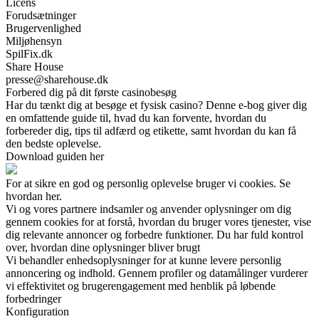
Licens
Forudsætninger
Brugervenlighed
Miljøhensyn
SpilFix.dk
Share House
presse@sharehouse.dk
Forbered dig på dit første casinobesøg
Har du tænkt dig at besøge et fysisk casino? Denne e-bog giver dig
en omfattende guide til, hvad du kan forvente, hvordan du
forbereder dig, tips til adfærd og etikette, samt hvordan du kan få
den bedste oplevelse.
Download guiden her
For at sikre en god og personlig oplevelse bruger vi cookies. Se
hvordan her.
Vi og vores partnere indsamler og anvender oplysninger om dig
gennem cookies for at forstå, hvordan du bruger vores tjenester, vise
dig relevante annoncer og forbedre funktioner. Du har fuld kontrol
over, hvordan dine oplysninger bliver brugt
Vi behandler enhedsoplysninger for at kunne levere personlig
annoncering og indhold. Gennem profiler og datamålinger vurderer
vi effektivitet og brugerengagement med henblik på løbende
forbedringer
Konfiguration