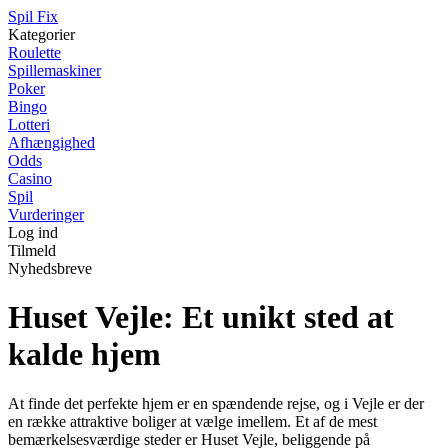
Spil Fix
Kategorier
Roulette
Spillemaskiner
Poker
Bingo
Lotteri
Afhængighed
Odds
Casino
Spil
Vurderinger
Log ind
Tilmeld
Nyhedsbreve
Huset Vejle: Et unikt sted at
kalde hjem
At finde det perfekte hjem er en spændende rejse, og i Vejle er der
en række attraktive boliger at vælge imellem. Et af de mest
bemærkelsesværdige steder er Huset Vejle, beliggende på