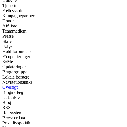
Udbytte
Tjenester
Fællesskab
Kampagnepartner
Donor
Affiliate
Teammedlem
Presse
Skriv
Følge
Hold forbindelsen
Få opdateringer
SoMe
Opdateringer
Brugergruppe
Lokale borgere
Navigationslinks
Oversigt
Blogindlæg
Dataarkiv
Blog
RSS
Retssystem
Browserdata
Privatlivspolitik