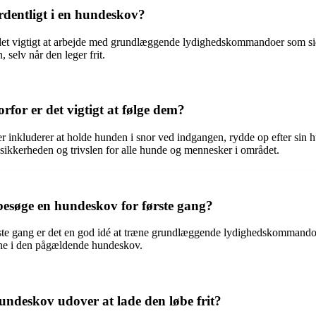
rdentligt i en hundeskov?
er det vigtigt at arbejde med grundlæggende lydighedskommandoer som sid
selv når den leger frit.
rfor er det vigtigt at følge dem?
r inkluderer at holde hunden i snor ved indgangen, rydde op efter sin h
e sikkerheden og trivslen for alle hunde og mennesker i området.
besøge en hundeskov for første gang?
ørste gang er det en god idé at træne grundlæggende lydighedskommandoe
erne i den pågældende hundeskov.
undeskov udover at lade den løbe frit?