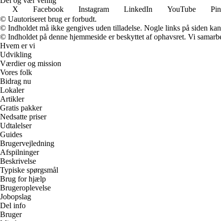
Del og vær venlig
X
Facebook
Instagram
LinkedIn
YouTube
Pin
© Uautoriseret brug er forbudt.
© Indholdet må ikke gengives uden tilladelse. Nogle links på siden ka
© Indholdet på denne hjemmeside er beskyttet af ophavsret. Vi samarbe
Hvem er vi
Udvikling
Værdier og mission
Vores folk
Bidrag nu
Lokaler
Artikler
Gratis pakker
Nedsatte priser
Udtalelser
Guides
Brugervejledning
Afspilninger
Beskrivelse
Typiske spørgsmål
Brug for hjælp
Brugeroplevelse
Jobopslag
Del info
Bruger