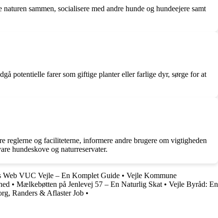
ske naturen sammen, socialisere med andre hunde og hundeejere samt
å potentielle farer som giftige planter eller farlige dyr, sørge for at
re reglerne og faciliteterne, informere andre brugere om vigtigheden
bevare hundeskove og naturreservater.
 Web VUC Vejle – En Komplet Guide
•
Vejle Kommune
hed
•
Mælkebøtten på Jenlevej 57 – En Naturlig Skat
•
Vejle Byråd: En
borg, Randers & Aflaster Job
•