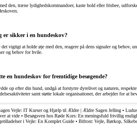
 med den, træne lydighedskommandoer, kaste bold eller frisbee, udfor
ndeskoven.
g er sikker i en hundeskov?
 det vigtigt at holde øje med den, reagere på dens signaler og behov, undg
er og behov for hvile.
tte en hundeskov for fremtidige besøgende?
dde op efter din hund, undgå at forstyrre dyrelivet og naturen, respekte
ldelsesaktiviteter samt støtte lokale organisationer, der arbejder for at 
agen Vejle: IT Kurser og Hjælp til Ældre | Ældre Sagen Jelling
•
Ludus
ver at vide
•
Besøgsven hos Røde Kors: En meningsfuld frivillig mulig
etilladelser i Vejle: En Komplet Guide
•
Bifrost: Vejle, Børkop, Silke