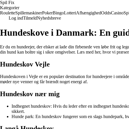
Spil Fix
Kategorier
Roulette
Spillemaskiner
Poker
Bingo
Lotteri
Afhængighed
Odds
Casino
Spi
Log ind
Tilmeld
Nyhedsbreve
Hundeskove i Danmark: En guide
Er du en hundeejer, der elsker at lade din firbenede ven løbe frit og 
din hund kan boltre sig i sikre omgivelser. Læs med her, hvor vi præs
Hundeskov Vejle
Hundeskoven i Vejle er en populær destination for hundeejere i området
møder nye venner og får brændt noget energi af.
Hundeskov nær mig
Indhegnet hundeskov: Hvis du leder efter en indhegnet hundesk
sikkert.
Hunde park: En hundeskov fungerer som en slags hundepark, hv
Langå Hundeskov