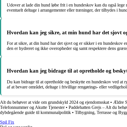
Udover at lade din hund løbe frit i en hundeskov kan du også lege
eventuelt deltage i arrangementer eller træninger, der tilbydes i hu
Hvordan kan jeg sikre, at min hund har det sjovt o
For at sikre, at din hund har det sjovt og er sikker i en hundeskov er
den er hydreret og ikke overopheder sig samt respektere dens græns
Hvordan kan jeg bidrage til at opretholde og besky
Du kan bidrage til at opretholde og beskytte en hundeskov ved at ry
af at bevare området, deltage i frivillige rengørings- eller vedligeho
Alt du behøver at vide om grundskyld 2024 og ejendomsskat
•
Ældre S
Telefonnummer og Akutte Tjenester
•
Paddehatten Grejs – Alt du behø
dybdegående guide til kommunalpolitik
•
Tilbygning, Terrasse og Bygg
Spil Fix