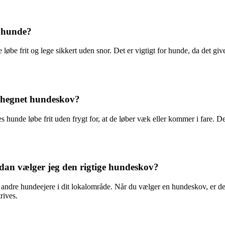
r hunde?
e løbe frit og lege sikkert uden snor. Det er vigtigt for hunde, da det g
ndhegnet hundeskov?
hunde løbe frit uden frygt for, at de løber væk eller kommer i fare. De
dan vælger jeg den rigtige hundeskov?
ndre hundeejere i dit lokalområde. Når du vælger en hundeskov, er det vi
trives.