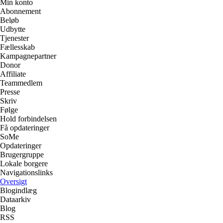
Min konto
Abonnement
Beløb
Udbytte
Tjenester
Fællesskab
Kampagnepartner
Donor
Affiliate
Teammedlem
Presse
Skriv
Følge
Hold forbindelsen
Få opdateringer
SoMe
Opdateringer
Brugergruppe
Lokale borgere
Navigationslinks
Oversigt
Blogindlæg
Dataarkiv
Blog
RSS