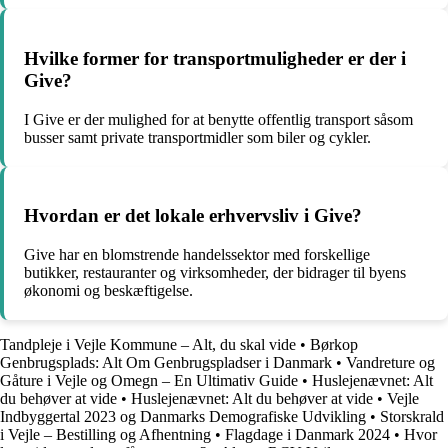
Hvilke former for transportmuligheder er der i
Give?
I Give er der mulighed for at benytte offentlig transport såsom
busser samt private transportmidler som biler og cykler.
Hvordan er det lokale erhvervsliv i Give?
Give har en blomstrende handelssektor med forskellige
butikker, restauranter og virksomheder, der bidrager til byens
økonomi og beskæftigelse.
Tandpleje i Vejle Kommune – Alt, du skal vide
•
Børkop
Genbrugsplads: Alt Om Genbrugspladser i Danmark
•
Vandreture og
Gåture i Vejle og Omegn – En Ultimativ Guide
•
Huslejenævnet: Alt
du behøver at vide
•
Huslejenævnet: Alt du behøver at vide
•
Vejle
Indbyggertal 2023 og Danmarks Demografiske Udvikling
•
Storskrald
i Vejle – Bestilling og Afhentning
•
Flagdage i Danmark 2024
•
Hvor