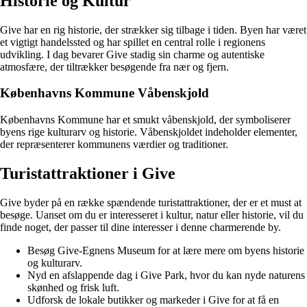
Historie og Kultur
Give har en rig historie, der strækker sig tilbage i tiden. Byen har været
et vigtigt handelssted og har spillet en central rolle i regionens
udvikling. I dag bevarer Give stadig sin charme og autentiske
atmosfære, der tiltrækker besøgende fra nær og fjern.
Københavns Kommune Våbenskjold
Københavns Kommune har et smukt våbenskjold, der symboliserer
byens rige kulturarv og historie. Våbenskjoldet indeholder elementer,
der repræsenterer kommunens værdier og traditioner.
Turistattraktioner i Give
Give byder på en række spændende turistattraktioner, der er et must at
besøge. Uanset om du er interesseret i kultur, natur eller historie, vil du
finde noget, der passer til dine interesser i denne charmerende by.
Besøg Give-Egnens Museum for at lære mere om byens historie
og kulturarv.
Nyd en afslappende dag i Give Park, hvor du kan nyde naturens
skønhed og frisk luft.
Udforsk de lokale butikker og markeder i Give for at få en