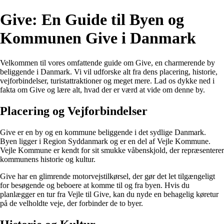
Give: En Guide til Byen og
Kommunen Give i Danmark
Velkommen til vores omfattende guide om Give, en charmerende by
beliggende i Danmark. Vi vil udforske alt fra dens placering, historie,
vejforbindelser, turistattraktioner og meget mere. Lad os dykke ned i
fakta om Give og lære alt, hvad der er værd at vide om denne by.
Placering og Vejforbindelser
Give er en by og en kommune beliggende i det sydlige Danmark.
Byen ligger i Region Syddanmark og er en del af Vejle Kommune.
Vejle Kommune er kendt for sit smukke våbenskjold, der repræsenterer
kommunens historie og kultur.
Give har en glimrende motorvejstilkørsel, der gør det let tilgængeligt
for besøgende og beboere at komme til og fra byen. Hvis du
planlægger en tur fra Vejle til Give, kan du nyde en behagelig køretur
på de velholdte veje, der forbinder de to byer.