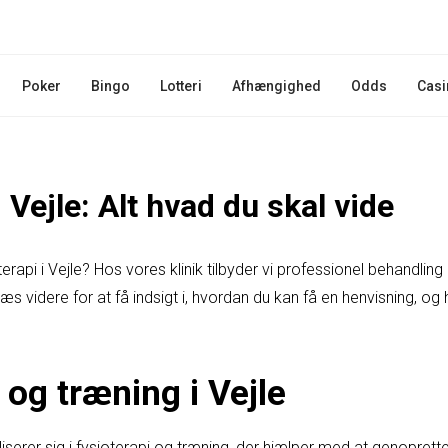
Poker
Bingo
Lotteri
Afhængighed
Odds
Casi
i Vejle: Alt hvad du skal vide
terapi i Vejle? Hos vores klinik tilbyder vi professionel behandling
æs videre for at få indsigt i, hvordan du kan få en henvisning, og h
 og træning i Vejle
ialiserer sig i fysioterapi og træning, der hjælper med at genopre