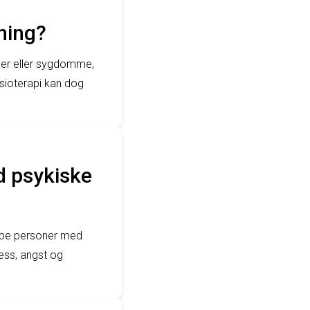
ning?
ader eller sygdomme,
sioterapi kan dog
d psykiske
jælpe personer med
ress, angst og