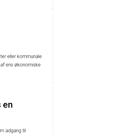
nter eller kommunale
 af ens økonomiske
s en
em adgang til