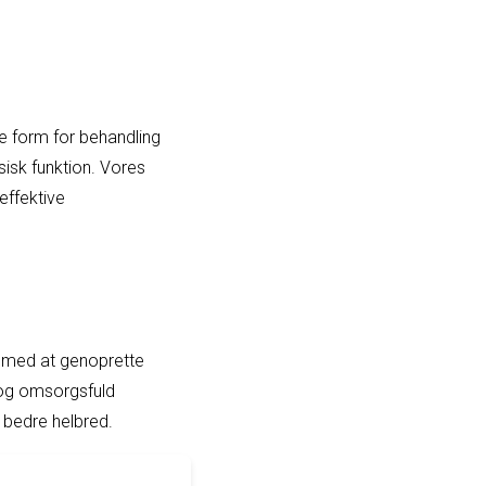
nne form for behandling
isk funktion. Vores
effektive
ig med at genoprette
l og omsorgsfuld
 bedre helbred.