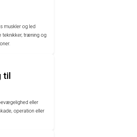
ns muskler og led
 teknikker, træning og
oner.
til
bevægelighed eller
skade, operation eller