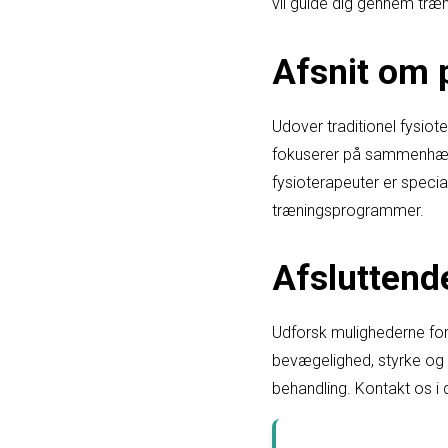
vil guide dig gennem træ
Afsnit om p
Udover traditionel fysiote
fokuserer på sammenhæng
fysioterapeuter er specia
træningsprogrammer.
Afsluttend
Udforsk mulighederne for 
bevægelighed, styrke og v
behandling. Kontakt os i 