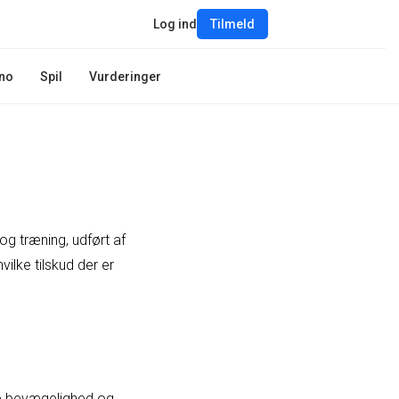
Log ind
Tilmeld
no
Spil
Vurderinger
 og træning, udført af
vilke tilskud der er
tte bevægelighed og