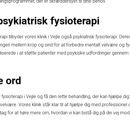
ningsprogrammer, der er skræddersyet til dine behov.
sykiatrisk fysioterapi
rapi tilbyder vores klinik i Vejle også psykiatrisk fysioterapi. De
en mellem krop og sind for at forbedre mentalt velvære og fys
liserede i at støtte patienter med psykiske udfordringer gennem 
e ord
fysioterapi i Vejle og få den rette behandling, der kan hjælpe d
elvære. Vores klinik står klar til at hjælpe dig med professione
dag for at høre mere om, hvordan vi kan bistå dig på din vej mod