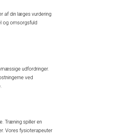
er af din læges vurdering
nel og omsorgsfuld
dsmæssige udfordringer.
kostningerne ved
.
e. Træning spiller en
r. Vores fysioterapeuter