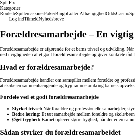
Spil Fix
Kategorier
Roulette
Spillemaskiner
Poker
Bingo
Lotteri
Afhængighed
Odds
Casino
Spi
Log ind
Tilmeld
Nyhedsbreve
Forældresamarbejde – En vigtig 
Forældresamarbejde er afgørende for et barns trivsel og udvikling. Når
ned i vigtigheden af et godt forældresamarbejde og giver konkrete råd 
Hvad er forældresamarbejde?
Forældresamarbejde handler om samspillet mellem forældre og professio
at skabe en sammenhængende og tryg ramme omkring barnets opvækst, h
Fordele ved et godt forældresamarbejde
Styrket trivsel:
Når forældre og professionelle samarbejder, styrk
Bedre læring:
Et tæt samarbejde mellem forældre og skole/børne
Øget tryghed:
Barnet oplever større tryghed, når der er en sa
Sådan styrker du forældresamarbejdet