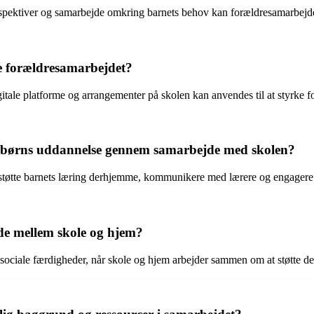
spektiver og samarbejde omkring barnets behov kan forældresamarbejde bi
e forældresamarbejdet?
tale platforme og arrangementer på skolen kan anvendes til at styrke f
s børns uddannelse gennem samarbejde med skolen?
r, støtte barnets læring derhjemme, kommunikere med lærere og engagere 
jde mellem skole og hjem?
 sociale færdigheder, når skole og hjem arbejder sammen om at støtte der