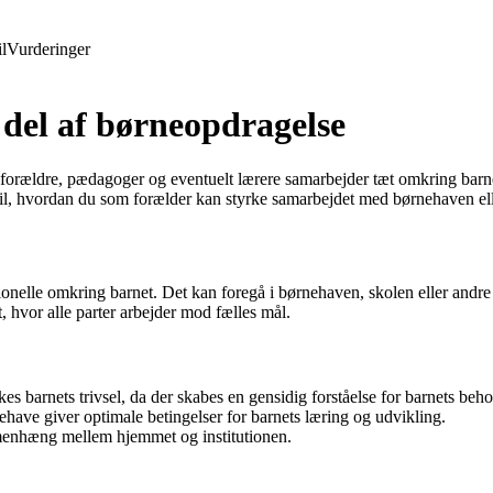
l
Vurderinger
del af børneopdragelse
 forældre, pædagoger og eventuelt lærere samarbejder tæt omkring barne
til, hvordan du som forælder kan styrke samarbejdet med børnehaven ell
nelle omkring barnet. Det kan foregå i børnehaven, skolen eller andre 
vor alle parter arbejder mod fælles mål.
es barnets trivsel, da der skabes en gensidig forståelse for barnets beho
have giver optimale betingelser for barnets læring og udvikling.
mmenhæng mellem hjemmet og institutionen.