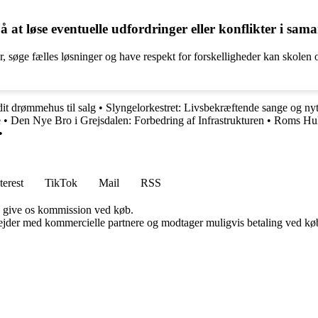
t løse eventuelle udfordringer eller konflikter i sama
, søge fælles løsninger og have respekt for forskelligheder kan skolen
it drømmehus til salg
•
Slyngelorkestret: Livsbekræftende sange og ny
e
•
Den Nye Bro i Grejsdalen: Forbedring af Infrastrukturen
•
Roms Hul
•
terest
TikTok
Mail
RSS
n give os kommission ved køb.
jder med kommercielle partnere og modtager muligvis betaling ved køb.