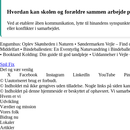
Hvordan kan skolen og forældre sammen arbejde på a
Ved at etablere åben kommunikation, lytte til hinandens synspunkter
eller konflikter i samarbejdet.
Engumhus: Oplev Skønheden i Naturen
•
Søndermarken Vejle – Find d
Middelfart
•
Bindeballestien: En Eventyrlig Naturvandring i Bindeball
•
Booktand Kolding: Din guide til god tandpleje
•
Uddannelser i Vejle
Spil Fix
Del og vær venlig
X
Facebook
Instagram
LinkedIn
YouTube
Pin
© Uautoriseret brug er forbudt.
© Indholdet må ikke gengives uden tilladelse. Nogle links på siden ka
© Indholdet på denne hjemmeside er beskyttet af ophavsret. Vi samarbe
Hvem er vi
Udvikling
Værdier og mission
Vores folk
Bidrag nu
Lokaler
Artikler