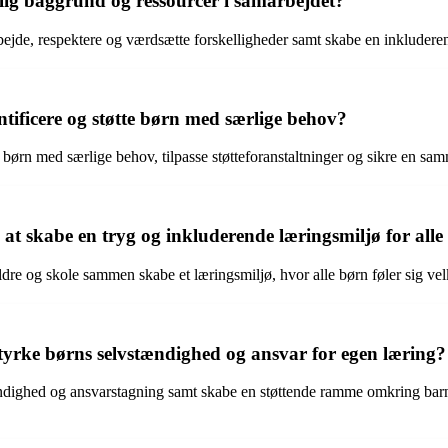
ig baggrund og ressourcer i samarbejdet?
ejde, respektere og værdsætte forskelligheder samt skabe en inkludere
tificere og støtte børn med særlige behov?
ørn med særlige behov, tilpasse støtteforanstaltninger og sikre en sam
t skabe en tryg og inkluderende læringsmiljø for alle
re og skole sammen skabe et læringsmiljø, hvor alle børn føler sig vel
yrke børns selvstændighed og ansvar for egen læring?
ændighed og ansvarstagning samt skabe en støttende ramme omkring barne