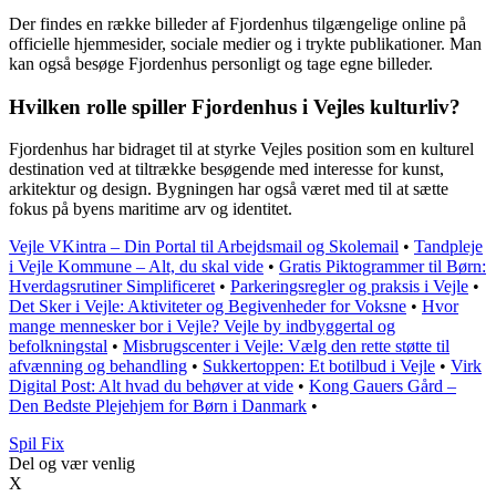
Der findes en række billeder af Fjordenhus tilgængelige online på
officielle hjemmesider, sociale medier og i trykte publikationer. Man
kan også besøge Fjordenhus personligt og tage egne billeder.
Hvilken rolle spiller Fjordenhus i Vejles kulturliv?
Fjordenhus har bidraget til at styrke Vejles position som en kulturel
destination ved at tiltrække besøgende med interesse for kunst,
arkitektur og design. Bygningen har også været med til at sætte
fokus på byens maritime arv og identitet.
Vejle VKintra – Din Portal til Arbejdsmail og Skolemail
•
Tandpleje
i Vejle Kommune – Alt, du skal vide
•
Gratis Piktogrammer til Børn:
Hverdagsrutiner Simplificeret
•
Parkeringsregler og praksis i Vejle
•
Det Sker i Vejle: Aktiviteter og Begivenheder for Voksne
•
Hvor
mange mennesker bor i Vejle? Vejle by indbyggertal og
befolkningstal
•
Misbrugscenter i Vejle: Vælg den rette støtte til
afvænning og behandling
•
Sukkertoppen: Et botilbud i Vejle
•
Virk
Digital Post: Alt hvad du behøver at vide
•
Kong Gauers Gård –
Den Bedste Plejehjem for Børn i Danmark
•
Spil Fix
Del og vær venlig
X