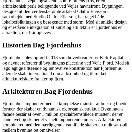
Fjordenhus i Vejle, også kendt som Fjordens Hus, er en
arkitektonisk perle beliggende ved Vejles havnefront. Bygningen,
designet af den verdensberømte arkitekt Olafur Eliasson i
samarbejde med Studio Olafur Eliasson, har taget både
lokalbefolkningen og besøgende med storm. Med sit unikke design
og enestående integration af kunst og arkitektur er Fjordenhus en
attraktion, der bør opleves.
Historien Bag Fjordenhus
Fjordenhus blev opført i 2018 som hovedkvarter for Kirk Kapital,
og navnet refererer til bygningens placering ved Vejle Fjord. Med sit
lego-agtige udseende og innovative konstruktion har Fjordenhus
allerede skabt international opmærksomhed og tiltrukket
arkitekturelskere fra nær og fjern.
Arkitekturen Bag Fjordenhus
Fjordenhus imponerer med sit komplekse mønster af buer og buede
former, der skaber en dynamisk og organisk struktur. Bygningens
facade består af over 1 million specialfremstillede mursten, der er
håndlavet og skaber et visuelt imponerende udtryk. Arkitekturen
kombineret med den nærliggende vandflade skaber en unik samspil
mellem bygning og omgivelser.