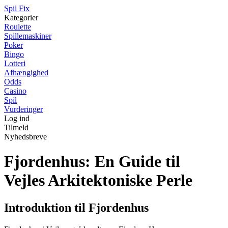
Spil Fix
Kategorier
Roulette
Spillemaskiner
Poker
Bingo
Lotteri
Afhængighed
Odds
Casino
Spil
Vurderinger
Log ind
Tilmeld
Nyhedsbreve
Fjordenhus: En Guide til
Vejles Arkitektoniske Perle
Introduktion til Fjordenhus