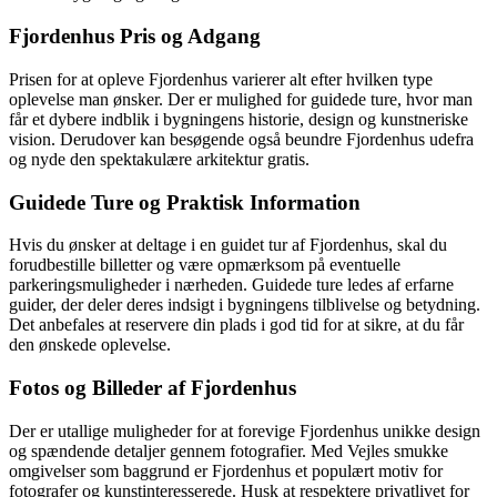
Fjordenhus Pris og Adgang
Prisen for at opleve Fjordenhus varierer alt efter hvilken type
oplevelse man ønsker. Der er mulighed for guidede ture, hvor man
får et dybere indblik i bygningens historie, design og kunstneriske
vision. Derudover kan besøgende også beundre Fjordenhus udefra
og nyde den spektakulære arkitektur gratis.
Guidede Ture og Praktisk Information
Hvis du ønsker at deltage i en guidet tur af Fjordenhus, skal du
forudbestille billetter og være opmærksom på eventuelle
parkeringsmuligheder i nærheden. Guidede ture ledes af erfarne
guider, der deler deres indsigt i bygningens tilblivelse og betydning.
Det anbefales at reservere din plads i god tid for at sikre, at du får
den ønskede oplevelse.
Fotos og Billeder af Fjordenhus
Der er utallige muligheder for at forevige Fjordenhus unikke design
og spændende detaljer gennem fotografier. Med Vejles smukke
omgivelser som baggrund er Fjordenhus et populært motiv for
fotografer og kunstinteresserede. Husk at respektere privatlivet for