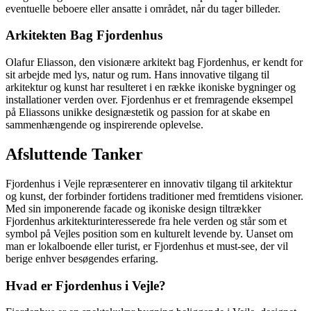
eventuelle beboere eller ansatte i området, når du tager billeder.
Arkitekten Bag Fjordenhus
Olafur Eliasson, den visionære arkitekt bag Fjordenhus, er kendt for
sit arbejde med lys, natur og rum. Hans innovative tilgang til
arkitektur og kunst har resulteret i en række ikoniske bygninger og
installationer verden over. Fjordenhus er et fremragende eksempel
på Eliassons unikke designæstetik og passion for at skabe en
sammenhængende og inspirerende oplevelse.
Afsluttende Tanker
Fjordenhus i Vejle repræsenterer en innovativ tilgang til arkitektur
og kunst, der forbinder fortidens traditioner med fremtidens visioner.
Med sin imponerende facade og ikoniske design tiltrækker
Fjordenhus arkitekturinteresserede fra hele verden og står som et
symbol på Vejles position som en kulturelt levende by. Uanset om
man er lokalboende eller turist, er Fjordenhus et must-see, der vil
berige enhver besøgendes erfaring.
Hvad er Fjordenhus i Vejle?