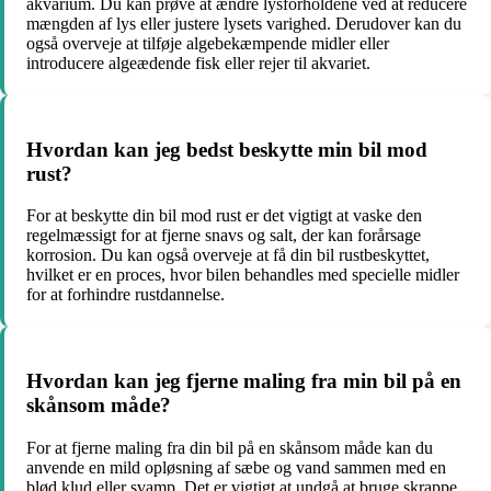
akvarium. Du kan prøve at ændre lysforholdene ved at reducere
mængden af ​​lys eller justere lysets varighed. Derudover kan du
også overveje at tilføje algebekæmpende midler eller
introducere algeædende fisk eller rejer til akvariet.
Hvordan kan jeg bedst beskytte min bil mod
rust?
For at beskytte din bil mod rust er det vigtigt at vaske den
regelmæssigt for at fjerne snavs og salt, der kan forårsage
korrosion. Du kan også overveje at få din bil rustbeskyttet,
hvilket er en proces, hvor bilen behandles med specielle midler
for at forhindre rustdannelse.
Hvordan kan jeg fjerne maling fra min bil på en
skånsom måde?
For at fjerne maling fra din bil på en skånsom måde kan du
anvende en mild opløsning af sæbe og vand sammen med en
blød klud eller svamp. Det er vigtigt at undgå at bruge skrappe