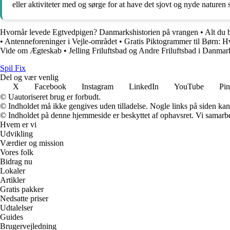
eller aktiviteter med og sørge for at have det sjovt og nyde nature
Hvornår levede Egtvedpigen? Danmarkshistorien på vrangen
•
Alt du 
•
Antenneforeninger i Vejle-området
•
Gratis Piktogrammer til Børn: Hv
Vide om Ægteskab
•
Jelling Friluftsbad og Andre Friluftsbad i Danmar
Spil Fix
Del og vær venlig
X
Facebook
Instagram
LinkedIn
YouTube
Pin
© Uautoriseret brug er forbudt.
© Indholdet må ikke gengives uden tilladelse. Nogle links på siden ka
© Indholdet på denne hjemmeside er beskyttet af ophavsret. Vi samarbe
Hvem er vi
Udvikling
Værdier og mission
Vores folk
Bidrag nu
Lokaler
Artikler
Gratis pakker
Nedsatte priser
Udtalelser
Guides
Brugervejledning