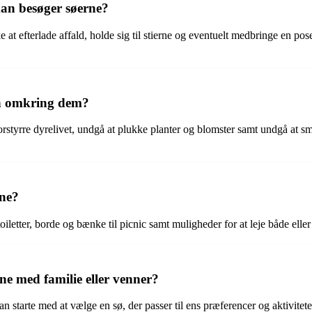
man besøger søerne?
 at efterlade affald, holde sig til stierne og eventuelt medbringe en pos
en omkring dem?
tyrre dyrelivet, undgå at plukke planter og blomster samt undgå at smide
rne?
oiletter, borde og bænke til picnic samt muligheder for at leje både elle
e med familie eller venner?
n starte med at vælge en sø, der passer til ens præferencer og aktivite