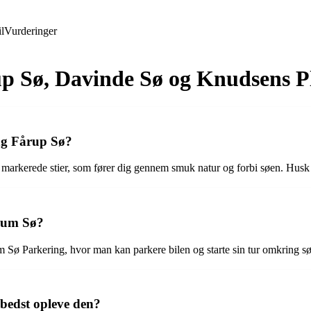
l
Vurderinger
up Sø, Davinde Sø og Knudsens P
ng Fårup Sø?
markerede stier, som fører dig gennem smuk natur og forbi søen. Husk a
rum Sø?
Sø Parkering, hvor man kan parkere bilen og starte sin tur omkring s
bedst opleve den?