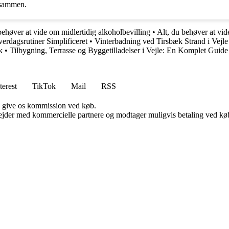
n sammen.
behøver at vide om midlertidig alkoholbevilling
•
Alt, du behøver at vi
erdagsrutiner Simplificeret
•
Vinterbadning ved Tirsbæk Strand i Vejle
k
•
Tilbygning, Terrasse og Byggetilladelser i Vejle: En Komplet Guide
terest
TikTok
Mail
RSS
n give os kommission ved køb.
jder med kommercielle partnere og modtager muligvis betaling ved køb.