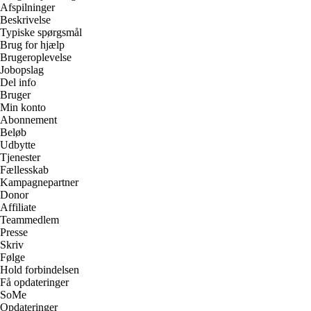
Afspilninger
Beskrivelse
Typiske spørgsmål
Brug for hjælp
Brugeroplevelse
Jobopslag
Del info
Bruger
Min konto
Abonnement
Beløb
Udbytte
Tjenester
Fællesskab
Kampagnepartner
Donor
Affiliate
Teammedlem
Presse
Skriv
Følge
Hold forbindelsen
Få opdateringer
SoMe
Opdateringer