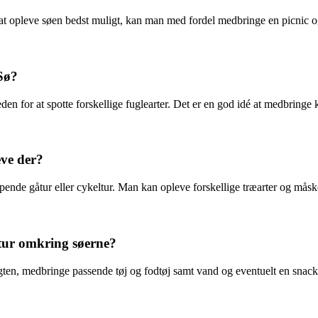
r at opleve søen bedst muligt, kan man med fordel medbringe en picnic 
Sø?
or at spotte forskellige fuglearter. Det er en god idé at medbringe kik
ve der?
nde gåtur eller cykeltur. Man kan opleve forskellige træarter og måsk
tur omkring søerne?
igten, medbringe passende tøj og fodtøj samt vand og eventuelt en snack