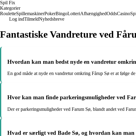
Spil Fix
Kategorier
Roulette
Spillemaskiner
Poker
Bingo
Lotteri
Afhængighed
Odds
Casino
Spi
Log ind
Tilmeld
Nyhedsbreve
Fantastiske Vandreture ved Får
Hvordan kan man bedst nyde en vandretur omkri
En god måde at nyde en vandretur omkring Fårup Sø er at følge de 
Hvor kan man finde parkeringsmuligheder ved Fa
Der er parkeringsmuligheder ved Farum Sø, blandt andet ved Farum 
Hvad er særligt ved Bade Sø, og hvordan kan man 