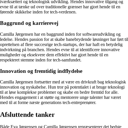
iværksætteri og teknologisk udvikling. Hendes innovative tilgang og
evne til at tænke ud over traditionelle grænser har gjort hende til en
førende skikkelse inden for tech-verdenen.
Baggrund og karrierevej
Camilla Jørgensen har en baggrund inden for softwareudvikling og
ledelse. Hendes passion for at skabe banebrydende løsninger har ført til
oprettelsen af flere succesrige tech-startups, der har haft en betydelig
indvirkning på branchen. Hendes evne til at identificere innovative
muligheder og eksekvere dem effektivt har gjort hende til en
respekteret stemme inden for tech-samfundet.
Innovation og fremtidig indflydelse
Camilla Jørgensen fortsætter med at være en drivkraft bag teknologisk
innovation og nyskabelse. Hun tror på potentialet i at bruge teknologi
til at løse komplekse problemer og skabe en bedre fremtid for alle.
Hendes engagement i at støtte og mentorere unge talenter har været
med til at forme næste generations tech-entreprenører.
Afsluttende tanker
Både Eva Jørgensen og Camilla Jørgensen repræsenterer det bedste