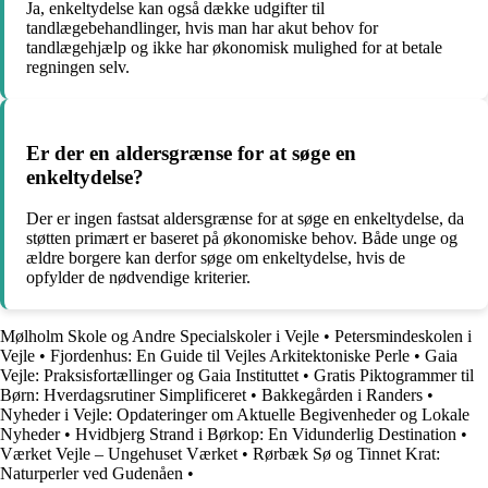
Ja, enkeltydelse kan også dække udgifter til
tandlægebehandlinger, hvis man har akut behov for
tandlægehjælp og ikke har økonomisk mulighed for at betale
regningen selv.
Er der en aldersgrænse for at søge en
enkeltydelse?
Der er ingen fastsat aldersgrænse for at søge en enkeltydelse, da
støtten primært er baseret på økonomiske behov. Både unge og
ældre borgere kan derfor søge om enkeltydelse, hvis de
opfylder de nødvendige kriterier.
Mølholm Skole og Andre Specialskoler i Vejle
•
Petersmindeskolen i
Vejle
•
Fjordenhus: En Guide til Vejles Arkitektoniske Perle
•
Gaia
Vejle: Praksisfortællinger og Gaia Instituttet
•
Gratis Piktogrammer til
Børn: Hverdagsrutiner Simplificeret
•
Bakkegården i Randers
•
Nyheder i Vejle: Opdateringer om Aktuelle Begivenheder og Lokale
Nyheder
•
Hvidbjerg Strand i Børkop: En Vidunderlig Destination
•
Værket Vejle – Ungehuset Værket
•
Rørbæk Sø og Tinnet Krat:
Naturperler ved Gudenåen
•