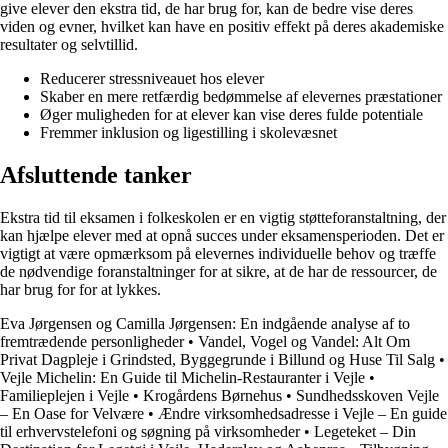
give elever den ekstra tid, de har brug for, kan de bedre vise deres
viden og evner, hvilket kan have en positiv effekt på deres akademiske
resultater og selvtillid.
Reducerer stressniveauet hos elever
Skaber en mere retfærdig bedømmelse af elevernes præstationer
Øger muligheden for at elever kan vise deres fulde potentiale
Fremmer inklusion og ligestilling i skolevæsnet
Afsluttende tanker
Ekstra tid til eksamen i folkeskolen er en vigtig støtteforanstaltning, der
kan hjælpe elever med at opnå succes under eksamensperioden. Det er
vigtigt at være opmærksom på elevernes individuelle behov og træffe
de nødvendige foranstaltninger for at sikre, at de har de ressourcer, de
har brug for for at lykkes.
Eva Jørgensen og Camilla Jørgensen: En indgående analyse af to
fremtrædende personligheder
•
Vandel, Vogel og Vandel: Alt Om
Privat Dagpleje i Grindsted, Byggegrunde i Billund og Huse Til Salg
•
Vejle Michelin: En Guide til Michelin-Restauranter i Vejle
•
Familieplejen i Vejle
•
Krogårdens Børnehus
•
Sundhedsskoven Vejle
– En Oase for Velvære
•
Ændre virksomhedsadresse i Vejle – En guide
til erhvervstelefoni og søgning på virksomheder
•
Legeteket – Din