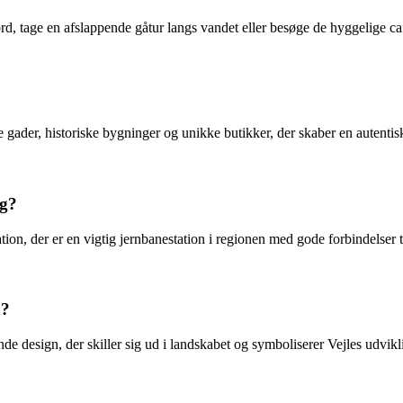
d, tage en afslappende gåtur langs vandet eller besøge de hyggelige caf
 gader, historiske bygninger og unikke butikker, der skaber en autentis
og?
n, der er en vigtig jernbanestation i regionen med gode forbindelser til
n?
de design, der skiller sig ud i landskabet og symboliserer Vejles udvik