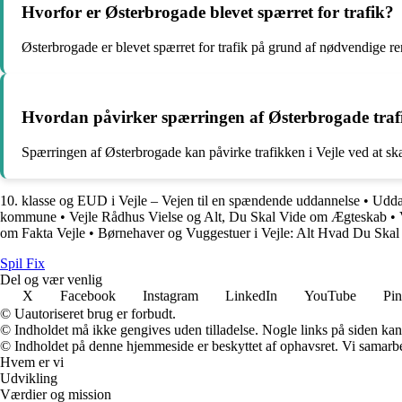
Hvorfor er Østerbrogade blevet spærret for trafik?
Østerbrogade er blevet spærret for trafik på grund af nødvendige ren
Hvordan påvirker spærringen af Østerbrogade trafi
Spærringen af Østerbrogade kan påvirke trafikken i Vejle ved at skab
10. klasse og EUD i Vejle – Vejen til en spændende uddannelse
•
Uddan
kommune
•
Vejle Rådhus Vielse og Alt, Du Skal Vide om Ægteskab
•
om Fakta Vejle
•
Børnehaver og Vuggestuer i Vejle: Alt Hvad Du Skal
Spil Fix
Del og vær venlig
X
Facebook
Instagram
LinkedIn
YouTube
Pin
© Uautoriseret brug er forbudt.
© Indholdet må ikke gengives uden tilladelse. Nogle links på siden ka
© Indholdet på denne hjemmeside er beskyttet af ophavsret. Vi samarbe
Hvem er vi
Udvikling
Værdier og mission