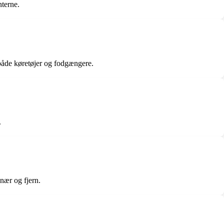
nterne.
r både køretøjer og fodgængere.
.
 nær og fjern.