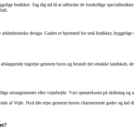
ge butikker. Tag dig tid til at udforske de forskellige specialbutikker,
luft.
ke arkitektoniske design. Gaden er hjemsted for små butikker, hyggelige 
 en afslappende togrejse gennem byen og beundr det smukke landskab, de
llige arrangementer eller vejarbejde. Vær opmærksom på skiltning og alt
e side af Vejle. Nyd din rejse gennem byens charmerende gader og lad dig
et?