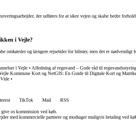
overingsarbejder, der udføres for at sikre vejen og skabe bedre forhold 
kken i Vejle?
e omkørsler og længere rejsetider for bilister, men det er nødvendigt fo
nelser i Vejle
•
Afledning af regnvand – Gode råd til regnvandsstyrin
Vejle Kommune Kort og NetGIS: En Guide til Digitale Kort og Matrik
 Vide
•
terest
TikTok
Mail
RSS
n give os kommission ved køb.
jder med kommercielle partnere og modtager muligvis betaling ved køb.