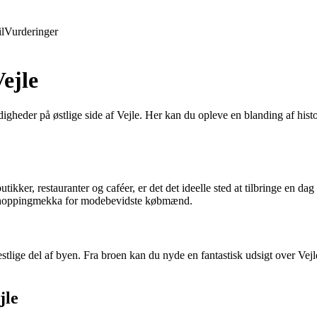
l
Vurderinger
Vejle
er på østlige side af Vejle. Her kan du opleve en blanding af historie,
utikker, restauranter og caféer, er det det ideelle sted at tilbringe en 
t shoppingmekka for modebevidste købmænd.
vestlige del af byen. Fra broen kan du nyde en fantastisk udsigt over V
jle