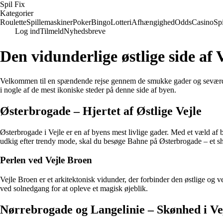
Spil Fix
Kategorier
Roulette
Spillemaskiner
Poker
Bingo
Lotteri
Afhængighed
Odds
Casino
Spi
Log ind
Tilmeld
Nyhedsbreve
Den vidunderlige østlige side af 
Velkommen til en spændende rejse gennem de smukke gader og seværdighed
i nogle af de mest ikoniske steder på denne side af byen.
Østerbrogade – Hjertet af Østlige Vejle
Østerbrogade i Vejle er en af byens mest livlige gader. Med et væld af b
udkig efter trendy mode, skal du besøge Bahne på Østerbrogade – e
Perlen ved Vejle Broen
Vejle Broen er et arkitektonisk vidunder, der forbinder den østlige og 
ved solnedgang for at opleve et magisk øjeblik.
Nørrebrogade og Langelinie – Skønhed i Ve