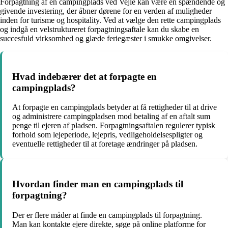
Forpagtning af en campingplads ved Vejle kan være en spændende og
givende investering, der åbner dørene for en verden af muligheder
inden for turisme og hospitality. Ved at vælge den rette campingplads
og indgå en velstruktureret forpagtningsaftale kan du skabe en
succesfuld virksomhed og glæde feriegæster i smukke omgivelser.
Hvad indebærer det at forpagte en
campingplads?
At forpagte en campingplads betyder at få rettigheder til at drive
og administrere campingpladsen mod betaling af en aftalt sum
penge til ejeren af pladsen. Forpagtningsaftalen regulerer typisk
forhold som lejeperiode, lejepris, vedligeholdelsespligter og
eventuelle rettigheder til at foretage ændringer på pladsen.
Hvordan finder man en campingplads til
forpagtning?
Der er flere måder at finde en campingplads til forpagtning.
Man kan kontakte ejere direkte, søge på online platforme for