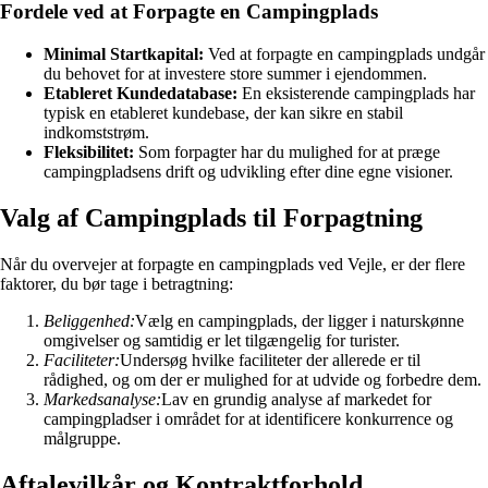
Fordele ved at Forpagte en Campingplads
Minimal Startkapital:
Ved at forpagte en campingplads undgår
du behovet for at investere store summer i ejendommen.
Etableret Kundedatabase:
En eksisterende campingplads har
typisk en etableret kundebase, der kan sikre en stabil
indkomststrøm.
Fleksibilitet:
Som forpagter har du mulighed for at præge
campingpladsens drift og udvikling efter dine egne visioner.
Valg af Campingplads til Forpagtning
Når du overvejer at forpagte en campingplads ved Vejle, er der flere
faktorer, du bør tage i betragtning:
Beliggenhed:
Vælg en campingplads, der ligger i naturskønne
omgivelser og samtidig er let tilgængelig for turister.
Faciliteter:
Undersøg hvilke faciliteter der allerede er til
rådighed, og om der er mulighed for at udvide og forbedre dem.
Markedsanalyse:
Lav en grundig analyse af markedet for
campingpladser i området for at identificere konkurrence og
målgruppe.
Aftalevilkår og Kontraktforhold