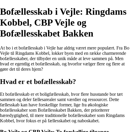
Bofællesskab i Vejle: Ringdams
Kobbel, CBP Vejle og
Bofællesskabet Bakken
At bo i et bofællesskab i Vejle har aldrig været mere populært. Fra Bo
Vejle til Ringdams Kobbel, lokker byen med en række charmerende
bofællesskaber, der tilbyder en unik måde at leve sammen på. Men
hvad er egentlig et bofællesskab, og hvorfor vælger flere og flere at
gøre det til deres hjem?
Hvad er et bofællesskab?
Et bofællesskab er et boligfællesskab, hvor flere husstande bor tæt
sammen og deler fællesarealer samt værdier og ressourcer. Dette
fællesskab kan have forskellige former, lige fra økologiske
bofællesskaber som Bofællesskabet Bakken, der prioriterer
bæredygtighed, til mere traditionelle bofællesskaber som Ringdams
Kobbel, hvor fokus er på fællesskabet og naboskabet.
Bo Vejle og CBP Vejle: To forskellige tilgange