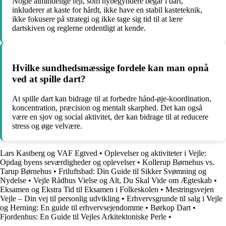
Nogle almindelige fejl, som nybegyndere begår i dart,
inkluderer at kaste for hårdt, ikke have en stabil kasteteknik,
ikke fokusere på strategi og ikke tage sig tid til at lære
dartskiven og reglerne ordentligt at kende.
Hvilke sundhedsmæssige fordele kan man opnå
ved at spille dart?
At spille dart kan bidrage til at forbedre hånd-øje-koordination,
koncentration, præcision og mentalt skarphed. Det kan også
være en sjov og social aktivitet, der kan bidrage til at reducere
stress og øge velvære.
Lars Kastberg og VAF Egtved
•
Oplevelser og aktiviteter i Vejle:
Opdag byens seværdigheder og oplevelser
•
Kollerup Børnehus vs.
Tarup Børnehus
•
Friluftsbad: Din Guide til Sikker Svømning og
Nydelse
•
Vejle Rådhus Vielse og Alt, Du Skal Vide om Ægteskab
•
Eksamen og Ekstra Tid til Eksamen i Folkeskolen
•
Mestringsvejen
Vejle – Din vej til personlig udvikling
•
Erhvervsgrunde til salg i Vejle
og Herning: En guide til erhvervsejendomme
•
Børkop Dart
•
Fjordenhus: En Guide til Vejles Arkitektoniske Perle
•