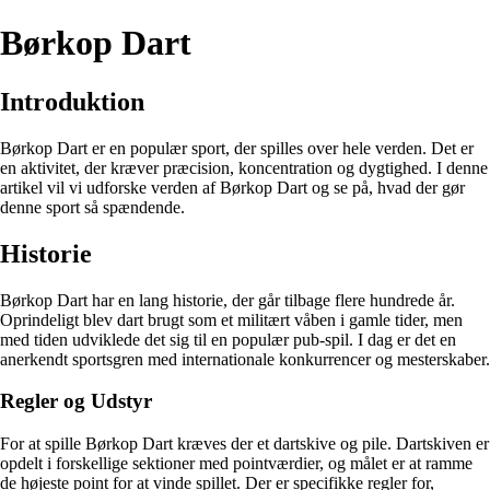
Børkop Dart
Introduktion
Børkop Dart er en populær sport, der spilles over hele verden. Det er
en aktivitet, der kræver præcision, koncentration og dygtighed. I denne
artikel vil vi udforske verden af Børkop Dart og se på, hvad der gør
denne sport så spændende.
Historie
Børkop Dart har en lang historie, der går tilbage flere hundrede år.
Oprindeligt blev dart brugt som et militært våben i gamle tider, men
med tiden udviklede det sig til en populær pub-spil. I dag er det en
anerkendt sportsgren med internationale konkurrencer og mesterskaber.
Regler og Udstyr
For at spille Børkop Dart kræves der et dartskive og pile. Dartskiven er
opdelt i forskellige sektioner med pointværdier, og målet er at ramme
de højeste point for at vinde spillet. Der er specifikke regler for,