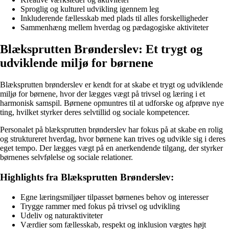
Sproglig og kulturel udvikling igennem leg
Inkluderende fællesskab med plads til alles forskelligheder
Sammenhæng mellem hverdag og pædagogiske aktiviteter
Blæksprutten Brønderslev: Et trygt og
udviklende miljø for børnene
Blæksprutten brønderslev er kendt for at skabe et trygt og udviklende
miljø for børnene, hvor der lægges vægt på trivsel og læring i et
harmonisk samspil. Børnene opmuntres til at udforske og afprøve nye
ting, hvilket styrker deres selvtillid og sociale kompetencer.
Personalet på blæksprutten brønderslev har fokus på at skabe en rolig
og struktureret hverdag, hvor børnene kan trives og udvikle sig i deres
eget tempo. Der lægges vægt på en anerkendende tilgang, der styrker
børnenes selvfølelse og sociale relationer.
Highlights fra Blæksprutten Brønderslev:
Egne læringsmiljøer tilpasset børnenes behov og interesser
Trygge rammer med fokus på trivsel og udvikling
Udeliv og naturaktiviteter
Værdier som fællesskab, respekt og inklusion vægtes højt