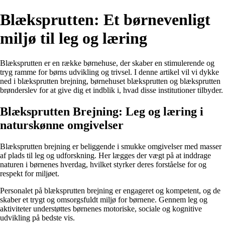
Blæksprutten: Et børnevenligt
miljø til leg og læring
Blæksprutten er en række børnehuse, der skaber en stimulerende og
tryg ramme for børns udvikling og trivsel. I denne artikel vil vi dykke
ned i blæksprutten brejning, børnehuset blæksprutten og blæksprutten
brønderslev for at give dig et indblik i, hvad disse institutioner tilbyder.
Blæksprutten Brejning: Leg og læring i
naturskønne omgivelser
Blæksprutten brejning er beliggende i smukke omgivelser med masser
af plads til leg og udforskning. Her lægges der vægt på at inddrage
naturen i børnenes hverdag, hvilket styrker deres forståelse for og
respekt for miljøet.
Personalet på blæksprutten brejning er engageret og kompetent, og de
skaber et trygt og omsorgsfuldt miljø for børnene. Gennem leg og
aktiviteter understøttes børnenes motoriske, sociale og kognitive
udvikling på bedste vis.