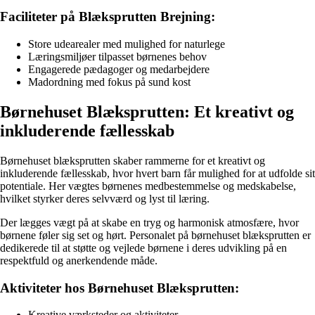
Faciliteter på Blæksprutten Brejning:
Store udearealer med mulighed for naturlege
Læringsmiljøer tilpasset børnenes behov
Engagerede pædagoger og medarbejdere
Madordning med fokus på sund kost
Børnehuset Blæksprutten: Et kreativt og
inkluderende fællesskab
Børnehuset blæksprutten skaber rammerne for et kreativt og
inkluderende fællesskab, hvor hvert barn får mulighed for at udfolde sit
potentiale. Her vægtes børnenes medbestemmelse og medskabelse,
hvilket styrker deres selvværd og lyst til læring.
Der lægges vægt på at skabe en tryg og harmonisk atmosfære, hvor
børnene føler sig set og hørt. Personalet på børnehuset blæksprutten er
dedikerede til at støtte og vejlede børnene i deres udvikling på en
respektfuld og anerkendende måde.
Aktiviteter hos Børnehuset Blæksprutten:
Kreative værksteder og aktiviteter