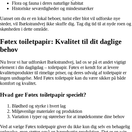
Flora og fauna i deres naturlige habitat
Historiske seværdigheder og mindesmærker
Uanset om du er en lokal beboer, turist eller blot vil udforske nye
steder, vil Ibækstrandvej ikke skuffe dig. Tag dig tid til at nyde roen og
skønheden i dette område.
Føtex toiletpapir: Kvalitet til dit daglige
behov
Nu hvor vi har udforsket Ibækstrandvej, lad os se på et andet vigtigt
element i din dagligdag – toiletpapir. Føtex er kendt for at levere
kvalitetsprodukter til rimelige priser, og deres udvalg af toiletpapir er
ingen undtagelse. Med Føtex toiletpapir kan du være sikker på både
komfort og kvalitet.
Hvad gør Føtex toiletpapir specielt?
Blødhed og styrke i hvert lag
Miljøvenlige materialer og produktion
Variation i typer og størrelser for at imødekomme dine behov
Ved at vælge Føtex toiletpapir giver du ikke kun dig selv en behagelig
oplevelse, men støtter også en bæredygtig produktion. Det er en win-