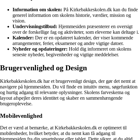
Information om skolen:
På Kirkebakkeskolen.dk kan du finde
generel information om skolens historie, værdier, mission og
vision.
Undervisningstilbud:
Hjemmesiden præsenterer en oversigt
over de forskellige fag og aktiviteter, som eleverne kan deltage i.
Kalender:
Der er en opdateret kalender, der viser kommende
arrangementer, ferier, eksamener og andre vigtige datoer.
Nyheder og opdateringer:
Hold dig informeret om skolens
seneste nyheder, begivenheder og vigtige meddelelser.
Brugervenlighed og Design
Kirkebakkeskolen.dk har et brugervenligt design, der gør det nemt at
navigere på hjemmesiden. Du vil finde en intuitiv menu, søgefunktion
og hurtig adgang til relevante oplysninger. Skolens farveskema og
layout afspejler deres identitet og skaber en sammenhængende
brugeroplevelse.
Mobilevenlighed
Det er værd at bemærke, at Kirkebakkeskolen.dk er optimeret til
mobilenheder, hvilket betyder, at du nemt kan få adgang til
hjemmesiden fra din smartphone eller tablet. Dette sikrer, at du altid